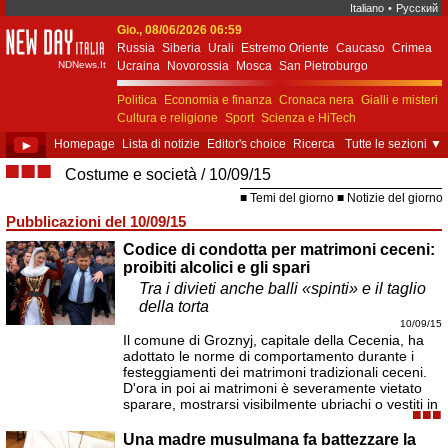
Italiano
•
Русский
Gio., 08/06/2026 06:59
New Day Italia
Russia
Siberia
Urali
Estremo Oriente
Caucaso
Crimea
NDNews.It
Ucraina
Novorossia
Mosca
San Pietroburgo
Ekaterinburgo
Kiev
Simferopol
Sebastopoli
Politica
Economia e finanza
Cronaca nera
Gialli e misteri
Cultura e religione
Sport
Scienza e HiTech
Costume e società
Unione Europea
►
Homepage
Lista di notizie
Editor's choice
Ricerca
Tutte le sezioni
▼
■■■
Costume e società
10/09/15
Temi del giorno
Notizie del giorno
Pubblicazioni del 10/09/15
Codice di condotta per matrimoni ceceni:
proibiti alcolici e gli spari
Tra i divieti anche balli «spinti» e il taglio
della torta
10/09/15
Il comune di Groznyj, capitale della Cecenia, ha
adottato le norme di comportamento durante i
festeggiamenti dei matrimoni tradizionali ceceni.
D'ora in poi ai matrimoni è severamente vietato
sparare, mostrarsi visibilmente ubriachi o vestiti in
■■■
Una madre musulmana fa battezzare la