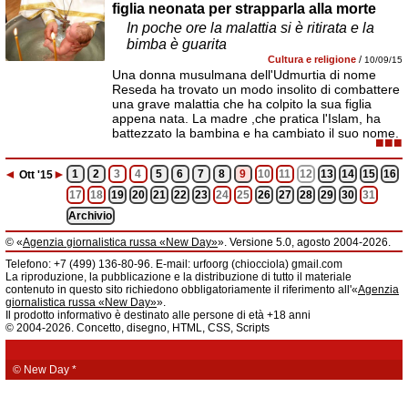
figlia neonata per strapparla alla morte
In poche ore la malattia si è ritirata e la
bimba è guarita
Cultura e religione
/
10/09/15
Una donna musulmana dell'Udmurtia di nome
Reseda ha trovato un modo insolito di combattere
una grave malattia che ha colpito la sua figlia
appena nata. La madre ,che pratica l'Islam, ha
battezzato la bambina e ha cambiato il suo nome.
■■■
◄
►
1
2
3
4
5
6
7
8
9
10
11
12
13
14
15
16
Ott
'15
17
18
19
20
21
22
23
24
25
26
27
28
29
30
31
Archivio
© «
Agenzia giornalistica russa «New Day»
». Versione 5.0, agosto 2004-2026.
Informazioni
Telefono: +7 (499) 136-80-96. E-mail: urfoorg (chiocciola) gmail.com
Agenzia giornalistica russa «New Day» registrata dal Servizio federale di
La riproduzione, la pubblicazione e la distribuzione di tutto il materiale
telecomunicazioni, tecnologie informatiche e mass media della Federazione
contenuto in questo sito richiedono obbligatoriamente il riferimento all'«
Agenzia
Russa. Certificato di registrazione dei mass media: EL № FS 77 - 61044 del 5
giornalistica russa «New Day»
».
marzo 2015.
Il prodotto informativo è destinato alle persone di età +18 anni
Fondatore: «New Day» S.r.l., indirizzo di redazione: 620014, città di
© 2004-2026. Concetto, disegno, HTML, CSS, Scripts
Ekaterinburgo, via Radišev, pal.6, scala «А», uff. 1104.
La redazione dell'«
Agenzia giornalistica russa «New Day»
» declina ogni
responsabilità per il contenuto degli annunci pubblicitari. La redazione non
fornisce informazioni.
© New Day
*