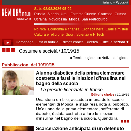
Italiano
•
Русский
Sab., 08/08/2026 05:02
New Day Italia
Russia
Siberia
Urali
Estremo Oriente
Caucaso
Crimea
NDNews.It
Ucraina
Novorossia
Mosca
San Pietroburgo
Ekaterinburgo
Kiev
Simferopol
Sebastopoli
Politica
Economia e finanza
Cronaca nera
Gialli e misteri
Cultura e religione
Sport
Scienza e HiTech
Costume e società
Unione Europea
►
Homepage
Lista di notizie
Editor's choice
Ricerca
Tutte le sezioni
▼
■■■
Costume e società
10/19/15
Temi del giorno
Notizie del giorno
Pubblicazioni del 10/19/15
Alunna diabetica della prima elementare
costretta a farsi le iniezioni d'insulina nel
bagno della scuola
La preside licenziata in tronco
Editor's choice
/
10/19/15
Una storia orribile, accaduta in una delle scuole
elementari di Mosca, è stata resa nota al pubblico.
Un'alunna della prima elementare, sofferente di
diabete, è stata costretta a fare le iniezioni
d'insulina nel bagno della scuola. Quando la
■■■
Scarcerazione anticipata di un detenuto