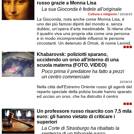
russo grazie a Monna Lisa
La sua Gioconda è fedele all'originale
Cultura e religione
/
10/19/15
La Gioconda, nota anche come Monna Lisa, è
uno dei più famosi dipinti del mondo e, senza
dubbio, un'opera d'arte inestimabile. Si ritiene che
il quadro viva una propria vita come una persona
e in modo incomprensibile influenzi le persone
circostanti. Un detenuto di Omsk, di nome Leonid,
■■■
Khabarovsk: poliziotti sparano,
uccidendo un orso all'interno di una
scuola materna (FOTO, VIDEO)
Poco prima il predatore ha fatto a pezzi
un centro commerciale
10/19/15
Nella città dell'Estremo Oriente russo gli agenti del
reparto speciale della polizia locale hanno sparato
ed ucciso un orso, che ha distrutto il centro
■■■
Un professore russo risarcito con 7,5 mila
euro: gli hanno vietato di criticare i
superiori
La Corte di Strasburgo ha ribaltato la
sentenza di un tribunale russo