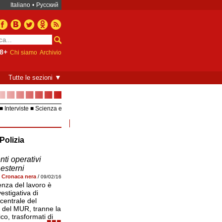
Italiano
•
Русский
8+
Chi siamo
Archivio
▼
Tutte le sezioni
■■■■■■■
Interviste
Scienza e
Europea – UE
Video
Polizia
punto in bianco in «collaboratori esterni». In tal
della sezione moscovita del Ministero degli Inter
liberarsi dei collaboratori corrotti.
nti operativi
 esterni
Cronaca nera
/
09/02/16
enza del lavoro è
estigativa di
centrale del
i del MUR, tranne la
co, trasformati di
■■■