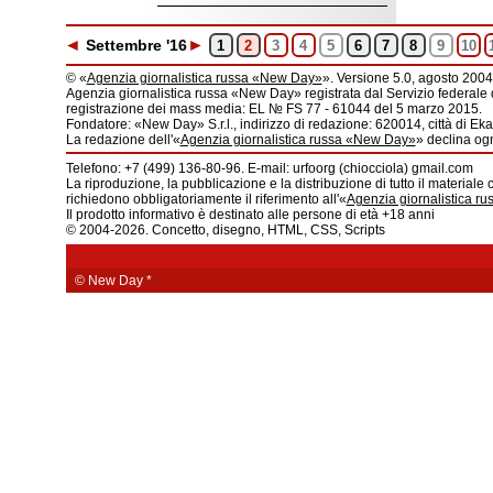
◄
►
Set
tembre
'16
1
2
3
4
5
6
7
8
9
10
© «
Agenzia giornalistica russa «New Day»
». Versione 5.0, agosto 2004
Agenzia giornalistica russa «New Day» registrata dal Servizio federale 
registrazione dei mass media: EL № FS 77 - 61044 del 5 marzo 2015.
Fondatore: «New Day» S.r.l., indirizzo di redazione: 620014, città di Ekat
La redazione dell'«
Agenzia giornalistica russa «New Day»
» declina ogn
Telefono: +7 (499) 136-80-96. E-mail: urfoorg (chiocciola) gmail.com
La riproduzione, la pubblicazione e la distribuzione di tutto il materiale 
richiedono obbligatoriamente il riferimento all'«
Agenzia giornalistica r
Il prodotto informativo è destinato alle persone di età +18 anni
© 2004-2026. Concetto, disegno, HTML, CSS, Scripts
© New Day
*