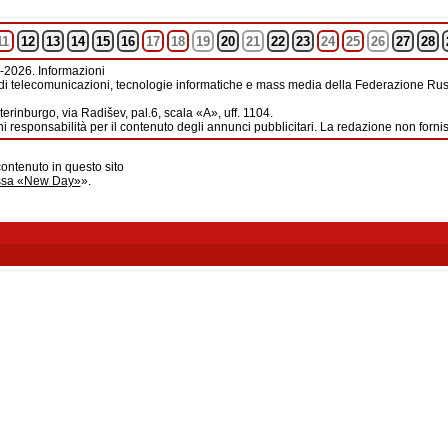
11
12
13
14
15
16
17
18
19
20
21
22
23
24
25
26
27
28
-2026. Informazioni
di telecomunicazioni, tecnologie informatiche e mass media della Federazione Russ
erinburgo, via Radišev, pal.6, scala «А», uff. 1104.
i responsabilità per il contenuto degli annunci pubblicitari. La redazione non forni
contenuto in questo sito
ussa «New Day»
».