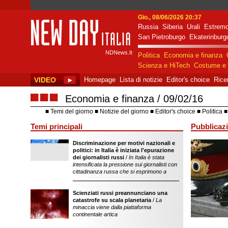
Gio., 08/06/2026 20:37
Russia
Siberia
Urali
Estremo
New Day Italia
San Pietroburgo
Ekaterinburg
NDNews.It
Politica
Economia e finanza
Scienza e HiTech
Costume e 
VIDEO
►
Homepage
Lista di notizie
Editor's choice
Rice
■■■
Economia e finanza
09/02/16
Temi del giorno
Notizie del giorno
Editor's choice
Politica
Temi principali
Pubblicazi
Discriminazione per motivi nazionali e
sostegno dell'ope
politici: in Italia è iniziata l'epurazione
della Federazion
dei giornalisti russi
/
In Italia è stata
intensificata la pressione sui giornalisti con
cittadinanza russa che si esprimono a
Scienziati russi preannunciano una
catastrofe su scala planetaria
/
La
minaccia viene dalla piattaforma
continentale artica