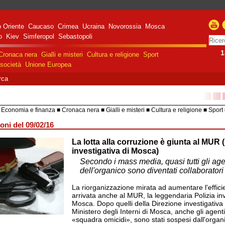
 Oriente
Caucaso
Crimea
Ucraina
Novorossia
Mosca
o
Kiev
Simferopol
Sebastopoli
1
Cronaca nera
Gialli e misteri
Cultura e religione
Sport
società
Unione Europea
rca
■■
Economia e finanza
Cronaca nera
Gialli e misteri
Cultura e religione
Sport
HiTech
Costume e società
Unione 
oni del 09/02/16
La lotta alla corruzione è giunta al MUR (
razione militare speciale
e Russa in Ucraina
investigativa di Mosca)
Secondo i mass media, quasi tutti gli age
dell'organico sono diventati collaboratori
La riorganizzazione mirata ad aumentare l'effici
arrivata anche al MUR, la leggendaria Polizia inv
Mosca. Dopo quelli della Direzione investigativa 
Ministero degli Interni di Mosca, anche gli agent
«squadra omicidi», sono stati sospesi dall'organi