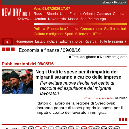
Italiano
•
Русский
Ven., 08/07/2026 17:07
New Day Italia
Russia
Siberia
Urali
Estremo Oriente
Caucaso
Crimea
NDNews.It
Ucraina
Novorossia
Mosca
San Pietroburgo
Ekaterinburgo
Kiev
Simferopol
Sebastopoli
Politica
Economia e finanza
Cronaca nera
Gialli e misteri
Cultura e religione
Sport
Scienza e HiTech
Costume e società
Unione Europea
►
Homepage
Lista di notizie
Editor's choice
Ricerca
Tutte le sezioni
▼
■■■
Economia e finanza
09/08/16
Temi del giorno
Notizie del giorno
Pubblicazioni del 09/08/16
Negli Urali le spese per il rimpatrio dei
migranti saranno a carico delle imprese
Per evitare nuove rivolte nei centri di
raccolta ed espulsione dei migranti
lavoratori
Costume e società
/
09/08/16
I datori di lavoro della regione di Sverdlovsk
dovranno pagare di tasca propria le spese per il
rimpatrio coatto dei lavoratori immigrati
■■■