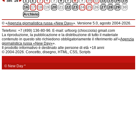
◄
►
1
2
3
4
5
6
7
8
9
10
11
12
13
14
15
Set
'16
16
17
18
19
20
21
22
23
24
25
26
27
28
29
30
Archivio
© «
Agenzia giornalistica russa «New Day»
». Versione 5.0, agosto 2004-2026.
Informazioni
Telefono: +7 (499) 136-80-96. E-mail: urfoorg (chiocciola) gmail.com
Agenzia giornalistica russa «New Day» registrata dal Servizio federale di
La riproduzione, la pubblicazione e la distribuzione di tutto il materiale
telecomunicazioni, tecnologie informatiche e mass media della Federazione
contenuto in questo sito richiedono obbligatoriamente il riferimento all'«
Agenzia
Russa. Certificato di registrazione dei mass media: EL № FS 77 - 61044 del 5
giornalistica russa «New Day»
».
marzo 2015.
Il prodotto informativo è destinato alle persone di età +18 anni
Fondatore: «New Day» S.r.l., indirizzo di redazione: 620014, città di
© 2004-2026. Concetto, disegno, HTML, CSS, Scripts
Ekaterinburgo, via Radišev, pal.6, scala «А», uff. 1104.
La redazione dell'«
Agenzia giornalistica russa «New Day»
» declina ogni
responsabilità per il contenuto degli annunci pubblicitari. La redazione non
fornisce informazioni.
© New Day
*