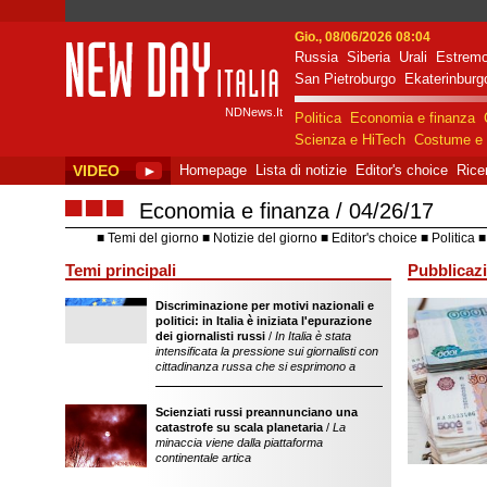
Gio., 08/06/2026 08:04
Russia
Siberia
Urali
Estremo
New Day Italia
San Pietroburgo
Ekaterinburg
NDNews.It
Politica
Economia e finanza
Scienza e HiTech
Costume e 
VIDEO
►
Homepage
Lista di notizie
Editor's choice
Rice
■■■
Economia e finanza
04/26/17
Temi del giorno
Notizie del giorno
Editor's choice
Politica
Temi principali
Pubblicazi
Discriminazione per motivi nazionali e
sostegno dell'ope
politici: in Italia è iniziata l'epurazione
della Federazion
dei giornalisti russi
/
In Italia è stata
intensificata la pressione sui giornalisti con
cittadinanza russa che si esprimono a
Scienziati russi preannunciano una
catastrofe su scala planetaria
/
La
minaccia viene dalla piattaforma
continentale artica