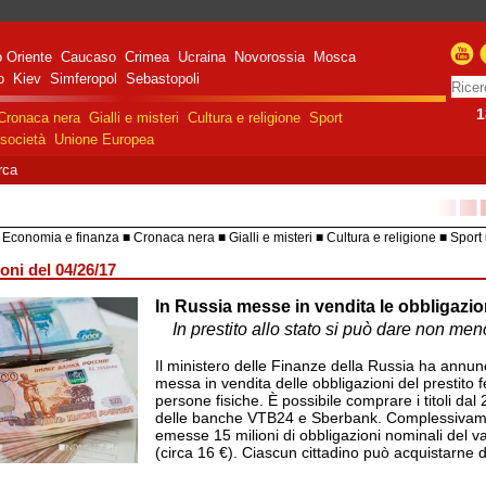
 Oriente
Caucaso
Crimea
Ucraina
Novorossia
Mosca
o
Kiev
Simferopol
Sebastopoli
1
Cronaca nera
Gialli e misteri
Cultura e religione
Sport
società
Unione Europea
rca
■■
Economia e finanza
Cronaca nera
Gialli e misteri
Cultura e religione
Sport
HiTech
Costume e società
Unione 
oni del 04/26/17
In Russia messe in vendita le obbligazio
razione militare speciale
e Russa in Ucraina
In prestito allo stato si può dare non me
Il ministero delle Finanze della Russia ha annunci
messa in vendita delle obbligazioni del prestito 
persone fisiche. È possibile comprare i titoli dal 26
delle banche VTB24 e Sberbank. Complessivam
emesse 15 milioni di obbligazioni nominali del va
(circa 16 €). Ciascun cittadino può acquistarne d