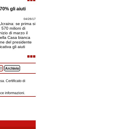
70% gli aiuti
04/26/17
l'Ucraina: se prima si
570 milioni di
nizio di marzo il
 della Casa bianca
one del presidente
ativa gli aiuti
■■■
0
Archivio
a. Certificato di
sce informazioni.