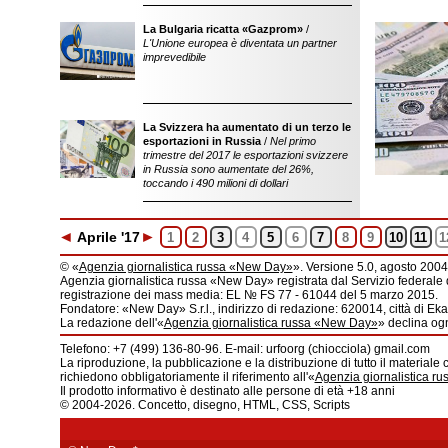
La Bulgaria ricatta «Gazprom»
/
L'Unione europea è diventata un partner
imprevedibile
La Svizzera ha aumentato di un terzo le
esportazioni in Russia
/
Nel primo
trimestre del 2017 le esportazioni svizzere
in Russia sono aumentate del 26%,
toccando i 490 milioni di dollari
◄
►
Apr
ile
'17
1
2
3
4
5
6
7
8
9
10
11
1
© «
Agenzia giornalistica russa «New Day»
». Versione 5.0, agosto 2004
Agenzia giornalistica russa «New Day» registrata dal Servizio federale 
registrazione dei mass media: EL № FS 77 - 61044 del 5 marzo 2015.
Fondatore: «New Day» S.r.l., indirizzo di redazione: 620014, città di Ekat
La redazione dell'«
Agenzia giornalistica russa «New Day»
» declina ogn
Telefono: +7 (499) 136-80-96. E-mail: urfoorg (chiocciola) gmail.com
La riproduzione, la pubblicazione e la distribuzione di tutto il materiale 
richiedono obbligatoriamente il riferimento all'«
Agenzia giornalistica r
Il prodotto informativo è destinato alle persone di età +18 anni
© 2004-2026. Concetto, disegno, HTML, CSS, Scripts