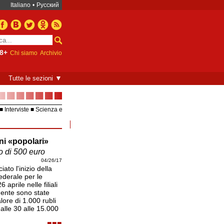
Italiano
•
Русский
8+
Chi siamo
Archivio
▼
Tutte le sezioni
■■■■■■■
Interviste
Scienza e
Europea – UE
Video
ni «popolari»
unità. Il termine della distribuzione delle obbligaz
il 25 ottobre 2017.
no di 500 euro
04/26/17
ato l'inizio della
federale per le
 aprile nelle filiali
ente sono state
lore di 1.000 rubli
alle 30 alle 15.000
■■■