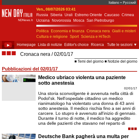
Italiano
•
Русский
Ven., 08/07/2026 03:41
New Day Italia
Russia
Siberia
Urali
Estremo Oriente
Caucaso
Crimea
NDNews.It
Ucraina
Novorossia
Mosca
San Pietroburgo
Ekaterinburgo
Kiev
Simferopol
Sebastopoli
Politica
Economia e finanza
Cronaca nera
Gialli e misteri
Cultura e religione
Sport
Scienza e HiTech
Costume e società
Unione Europea
►
Homepage
Lista di notizie
Editor's choice
Ricerca
Tutte le sezioni
▼
■■■
Cronaca nera
02/01/17
Temi del giorno
Notizie del giorno
Pubblicazioni del 02/01/17
Medico ubriaco violenta una paziente
sotto anestesia
02/01/17
Una storia sconvolgente è avvenuta nella città di
Podol'sk. Nell'ospedale cittadino un medico
rianimatologo ha violentato una donna di 43 anni
sotto anestesia. Il medico rischia fino a sei anni di
carcere. Lo stupro è avvenuto all'inizio di gennaio.
Durante il turno di notte, il medico ha aggredito
una delle pazienti che stavano nel reparto di
■■■
Deutsche Bank pagherà una multa per