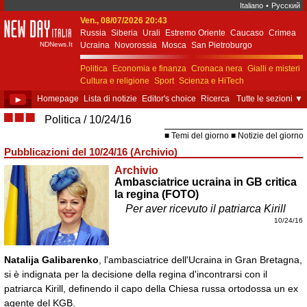
Italiano
•
Русский
Ven., 08/07/2026 20:43
New Day Italia
Russia
Siberia
Urali
Estremo Oriente
Caucaso
Crimea
NDNews.It
Ucraina
Novorossia
Mosca
San Pietroburgo
Ekaterinburgo
Kiev
Simferopol
Sebastopoli
Politica
Economia e finanza
Cronaca nera
Gialli e misteri
Cultura e religione
Sport
Scienza e HiTech
Costume e società
Unione Europea
►
Homepage
Lista di notizie
Editor's choice
Ricerca
Tutte le sezioni
▼
■■■
Politica
10/24/16
Temi del giorno
Notizie del giorno
Pubblicazioni del 10/24/16 (Archivio)
Archivio
Ambasciatrice ucraina in GB critica
la regina (FOTO)
Per aver ricevuto il patriarca Kirill
10/24/16
Natalija Galibarenko
, l'ambasciatrice dell'Ucraina in Gran Bretagna,
si è indignata per la decisione della regina d'incontrarsi con il
patriarca Kirill, definendo il capo della Chiesa russa ortodossa un ex
agente del KGB.