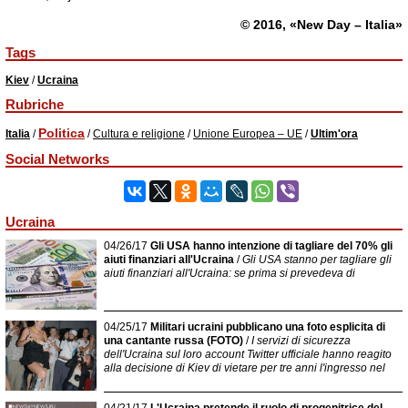
© 2016, «New Day – Italia»
Tags
Kiev
/
Ucraina
Rubriche
Politica
Italia
/
/
Cultura e religione
/
Unione Europea – UE
/
Ultim'ora
Social Networks
Ucraina
04/26/17
Gli USA hanno intenzione di tagliare del 70% gli
aiuti finanziari all'Ucraina
/
Gli USA stanno per tagliare gli
aiuti finanziari all'Ucraina: se prima si prevedeva di
04/25/17
Militari ucraini pubblicano una foto esplicita di
una cantante russa (FOTO)
/
I servizi di sicurezza
dell'Ucraina sul loro account Twitter ufficiale hanno reagito
alla decisione di Kiev di vietare per tre anni l'ingresso nel
04/21/17
L'Ucraina pretende il ruolo di progenitrice del