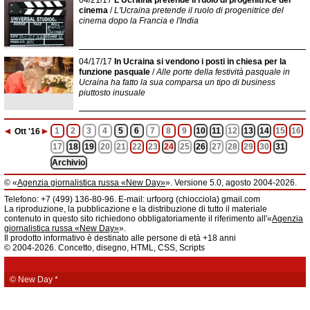
cinema
/
L'Ucraina pretende il ruolo di progenitrice del
cinema dopo la Francia e l'India
04/17/17
In Ucraina si vendono i posti in chiesa per la
funzione pasquale
/
Alle porte della festività pasquale in
Ucraina ha fatto la sua comparsa un tipo di business
piuttosto inusuale
◄
►
1
2
3
4
5
6
7
8
9
10
11
12
13
14
15
16
Ott
'16
17
18
19
20
21
22
23
24
25
26
27
28
29
30
31
Archivio
© «
Agenzia giornalistica russa «New Day»
». Versione 5.0, agosto 2004-2026.
Informazioni
Telefono: +7 (499) 136-80-96. E-mail: urfoorg (chiocciola) gmail.com
Agenzia giornalistica russa «New Day» registrata dal Servizio federale di
La riproduzione, la pubblicazione e la distribuzione di tutto il materiale
telecomunicazioni, tecnologie informatiche e mass media della Federazione
contenuto in questo sito richiedono obbligatoriamente il riferimento all'«
Agenzia
Russa. Certificato di registrazione dei mass media: EL № FS 77 - 61044 del 5
giornalistica russa «New Day»
».
marzo 2015.
Il prodotto informativo è destinato alle persone di età +18 anni
Fondatore: «New Day» S.r.l., indirizzo di redazione: 620014, città di
© 2004-2026. Concetto, disegno, HTML, CSS, Scripts
Ekaterinburgo, via Radišev, pal.6, scala «А», uff. 1104.
La redazione dell'«
Agenzia giornalistica russa «New Day»
» declina ogni
responsabilità per il contenuto degli annunci pubblicitari. La redazione non
fornisce informazioni.
© New Day
*