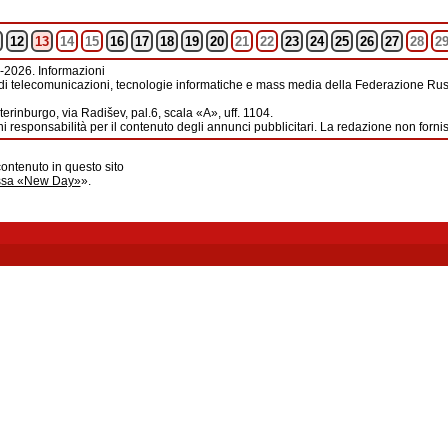
12
13
14
15
16
17
18
19
20
21
22
23
24
25
26
27
28
2
-2026. Informazioni
di telecomunicazioni, tecnologie informatiche e mass media della Federazione Russ
erinburgo, via Radišev, pal.6, scala «А», uff. 1104.
i responsabilità per il contenuto degli annunci pubblicitari. La redazione non forni
contenuto in questo sito
ussa «New Day»
».