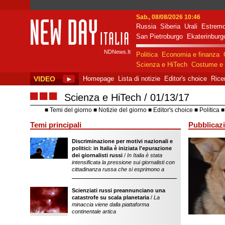
Sab., 08/08/2026 10:46
Russia
Siberia
Urali
Estremo
New Day Italia
San Pietroburgo
Ekaterinburg
NDNews.It
Politica
Economia e finanza
Scienza e HiTech
Costume e 
VIDEO
►
Homepage
Lista di notizie
Editor's choice
Rice
■■■
Scienza e HiTech
01/13/17
Temi del giorno
Notizie del giorno
Editor's choice
Politica
Temi principali
Pubblicazi
Discriminazione per motivi nazionali e
sostegno dell'ope
politici: in Italia è iniziata l'epurazione
della Federazion
dei giornalisti russi
/
In Italia è stata
intensificata la pressione sui giornalisti con
cittadinanza russa che si esprimono a
Scienziati russi preannunciano una
catastrofe su scala planetaria
/
La
minaccia viene dalla piattaforma
continentale artica