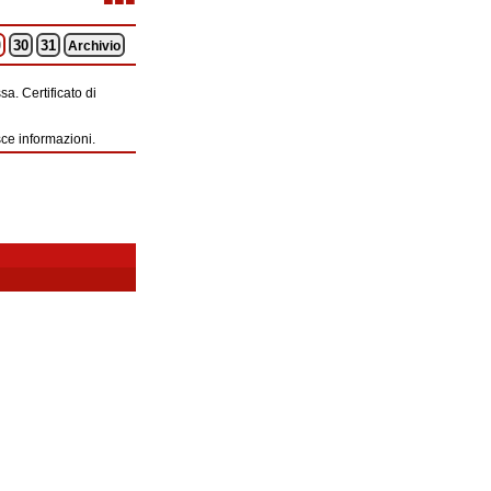
9
30
31
Archivio
a. Certificato di
sce informazioni.