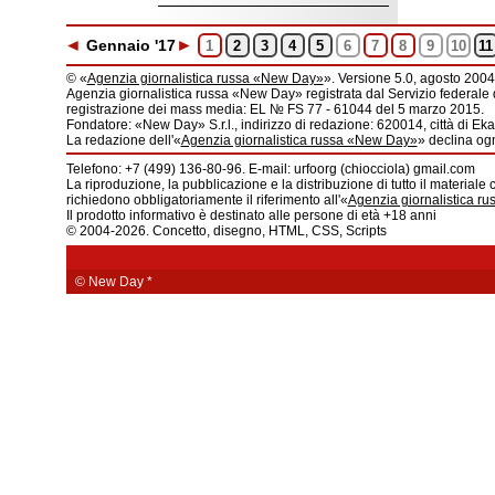
◄
►
Gen
naio
'17
1
2
3
4
5
6
7
8
9
10
11
© «
Agenzia giornalistica russa «New Day»
». Versione 5.0, agosto 2004
Agenzia giornalistica russa «New Day» registrata dal Servizio federale 
registrazione dei mass media: EL № FS 77 - 61044 del 5 marzo 2015.
Fondatore: «New Day» S.r.l., indirizzo di redazione: 620014, città di Ekat
La redazione dell'«
Agenzia giornalistica russa «New Day»
» declina ogn
Telefono: +7 (499) 136-80-96. E-mail: urfoorg (chiocciola) gmail.com
La riproduzione, la pubblicazione e la distribuzione di tutto il materiale 
richiedono obbligatoriamente il riferimento all'«
Agenzia giornalistica r
Il prodotto informativo è destinato alle persone di età +18 anni
© 2004-2026. Concetto, disegno, HTML, CSS, Scripts
© New Day
*