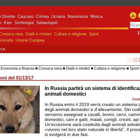
 Oriente
Caucaso
Crimea
Ucraina
Novorossia
Mosca
o
Kiev
Simferopol
Sebastopoli
1
Cronaca nera
Gialli e misteri
Cultura e religione
Sport
società
Unione Europea
rca
■■
Economia e finanza
Cronaca nera
Gialli e misteri
Cultura e religione
Sport
HiTech
Costume e società
Unione 
oni del 01/13/17
In Russia partirà un sistema di identifica
razione militare speciale
e Russa in Ucraina
animali domestici
Cost
In Russia entro il 2019 verrà creato un sistema d
degli animali domestici e d'allevamento. Dei codic
verranno assegnati a cavalli, bovini, cervi, cammel
domestici, cani e gatti, maiali, conigli, criceti, api
Un'eccezione sarà costituita dagli animali selvati
«vivono nel loro stato naturale in libertà". Il pr
si svolgerà in due fasi.