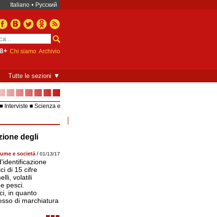
Italiano
•
Русский
8+
Chi siamo
Archivio
▼
Tutte le sezioni
■■■■■■■
Interviste
Scienza e
Europea – UE
Video
zione degli
ume e società
/
01/13/17
'identificazione
i di 15 cifre
li, volatili
 e pesci.
ci, in quanto
ocesso di marchiatura
■■■