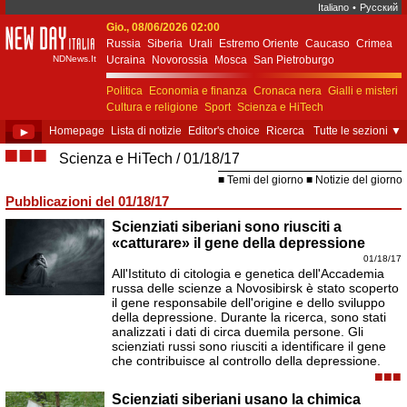
Italiano
•
Русский
Gio., 08/06/2026 02:00
New Day Italia
Russia
Siberia
Urali
Estremo Oriente
Caucaso
Crimea
NDNews.It
Ucraina
Novorossia
Mosca
San Pietroburgo
Ekaterinburgo
Kiev
Simferopol
Sebastopoli
Politica
Economia e finanza
Cronaca nera
Gialli e misteri
Cultura e religione
Sport
Scienza e HiTech
Costume e società
Unione Europea
►
Homepage
Lista di notizie
Editor's choice
Ricerca
Tutte le sezioni
▼
■■■
Scienza e HiTech
01/18/17
Temi del giorno
Notizie del giorno
Pubblicazioni del 01/18/17
Scienziati siberiani sono riusciti a
«catturare» il gene della depressione
01/18/17
All'Istituto di citologia e genetica dell'Accademia
russa delle scienze a Novosibirsk è stato scoperto
il gene responsabile dell'origine e dello sviluppo
della depressione. Durante la ricerca, sono stati
analizzati i dati di circa duemila persone. Gli
scienziati russi sono riusciti a identificare il gene
che contribuisce al controllo della depressione.
■■■
Scienziati siberiani usano la chimica