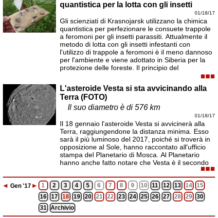
quantistica per la lotta con gli insetti
01/18/17
Gli scienziati di Krasnojarsk utilizzano la chimica
quantistica per perfezionare le consuete trappole
a feromoni per gli insetti parassiti. Attualmente il
metodo di lotta con gli insetti infestanti con
l'utilizzo di trappole a feromoni è il meno dannoso
per l'ambiente e viene adottato in Siberia per la
protezione delle foreste. Il principio del
■■■
L'asteroide Vesta si sta avvicinando alla
Terra (FOTO)
Il suo diametro è di 576 km
01/18/17
Il 18 gennaio l'asteroide Vesta si avvicinerà alla
Terra, raggiungendone la distanza minima. Esso
sarà il più luminoso del 2017, poiché si troverà in
opposizione al Sole, hanno raccontato all'ufficio
stampa del Planetario di Mosca. Al Planetario
hanno anche fatto notare che Vesta è il secondo
■■■
◄
►
1
2
3
4
5
6
7
8
9
10
11
12
13
14
15
Gen
'17
16
17
18
19
20
21
22
23
24
25
26
27
28
29
30
31
Archivio