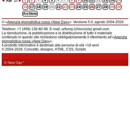
◄
►
1
2
3
4
5
6
7
8
9
10
11
12
13
14
15
Apr
'17
16
17
18
19
20
21
22
23
24
25
26
27
28
29
30
Archivio
© «
Agenzia giornalistica russa «New Day»
». Versione 5.0, agosto 2004-2026.
Informazioni
Telefono: +7 (499) 136-80-96. E-mail: urfoorg (chiocciola) gmail.com
Agenzia giornalistica russa «New Day» registrata dal Servizio federale di
La riproduzione, la pubblicazione e la distribuzione di tutto il materiale
telecomunicazioni, tecnologie informatiche e mass media della Federazione
contenuto in questo sito richiedono obbligatoriamente il riferimento all'«
Agenzia
Russa. Certificato di registrazione dei mass media: EL № FS 77 - 61044 del 5
giornalistica russa «New Day»
».
marzo 2015.
Il prodotto informativo è destinato alle persone di età +18 anni
Fondatore: «New Day» S.r.l., indirizzo di redazione: 620014, città di
© 2004-2026. Concetto, disegno, HTML, CSS, Scripts
Ekaterinburgo, via Radišev, pal.6, scala «А», uff. 1104.
La redazione dell'«
Agenzia giornalistica russa «New Day»
» declina ogni
responsabilità per il contenuto degli annunci pubblicitari. La redazione non
fornisce informazioni.
© New Day
*