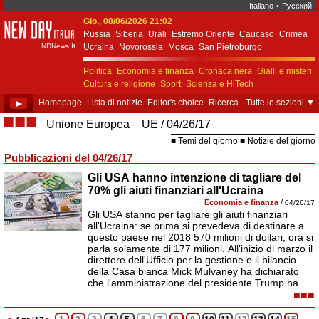
Italiano
•
Русский
Gio., 08/06/2026 21:02
New Day Italia
Russia
Siberia
Urali
Estremo Oriente
Caucaso
Crimea
NDNews.It
Ucraina
Novorossia
Mosca
San Pietroburgo
Ekaterinburgo
Kiev
Simferopol
Sebastopoli
Politica
Economia e finanza
Cronaca nera
Gialli e misteri
Cultura e religione
Sport
Scienza e HiTech
Costume e società
Unione Europea
►
Homepage
Lista di notizie
Editor's choice
Ricerca
Tutte le sezioni
▼
■■■
Unione Europea – UE
04/26/17
Temi del giorno
Notizie del giorno
Pubblicazioni del 04/26/17
Gli USA hanno intenzione di tagliare del
70% gli aiuti finanziari all'Ucraina
Economia e finanza
/
04/26/17
Gli USA stanno per tagliare gli aiuti finanziari
all'Ucraina: se prima si prevedeva di destinare a
questo paese nel 2018 570 milioni di dollari, ora si
parla solamente di 177 milioni. All'inizio di marzo il
direttore dell'Ufficio per la gestione e il bilancio
della Casa bianca Mick Mulvaney ha dichiarato
che l'amministrazione del presidente Trump ha
■■■