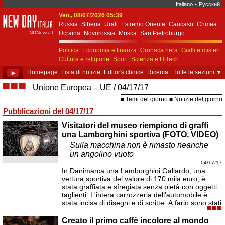
Italiano
•
Русский
Ven., 08/07/2026 05:39
New Day Italia
Russia
Siberia
Urali
Estremo Oriente
Caucaso
Crimea
NDNews.It
Ucraina
Novorossia
Mosca
San Pietroburgo
Ekaterinburgo
Kiev
Simferopol
Sebastopoli
Politica
Economia e finanza
Cronaca nera
Gialli e misteri
Cultura e religione
Sport
Scienza e HiTech
Costume e società
Unione Europea
►
Homepage
Lista di notizie
Editor's choice
Ricerca
Tutte le sezioni
▼
■■■
Unione Europea – UE
04/17/17
Temi del giorno
Notizie del giorno
Pubblicazioni del 04/17/17
Visitatori del museo riempiono di graffi
una Lamborghini sportiva (FOTO, VIDEO)
Sulla macchina non è rimasto neanche
un angolino vuoto
04/17/17
In Danimarca una Lamborghini Gallardo, una
vettura sportiva del valore di 170 mila euro, è
stata graffiata e sfregiata senza pietà con oggetti
taglienti. L'intera carrozzeria dell'automobile è
stata incisa di disegni e di scritte. A farlo sono stati
■■■
Creato il primo caffè incolore al mondo