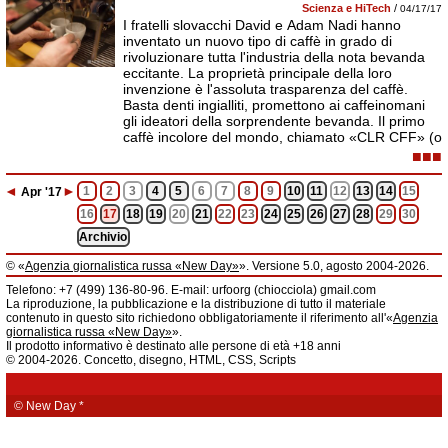
Scienza e HiTech
/
04/17/17
I fratelli slovacchi David e Adam Nadi hanno
inventato un nuovo tipo di caffè in grado di
rivoluzionare tutta l'industria della nota bevanda
eccitante. La proprietà principale della loro
invenzione è l'assoluta trasparenza del caffè.
Basta denti ingialliti, promettono ai caffeinomani
gli ideatori della sorprendente bevanda. Il primo
caffè incolore del mondo, chiamato «CLR CFF» (o
■■■
◄
►
1
2
3
4
5
6
7
8
9
10
11
12
13
14
15
Apr
'17
16
17
18
19
20
21
22
23
24
25
26
27
28
29
30
Archivio
© «
Agenzia giornalistica russa «New Day»
». Versione 5.0, agosto 2004-2026.
Informazioni
Telefono: +7 (499) 136-80-96. E-mail: urfoorg (chiocciola) gmail.com
Agenzia giornalistica russa «New Day» registrata dal Servizio federale di
La riproduzione, la pubblicazione e la distribuzione di tutto il materiale
telecomunicazioni, tecnologie informatiche e mass media della Federazione
contenuto in questo sito richiedono obbligatoriamente il riferimento all'«
Agenzia
Russa. Certificato di registrazione dei mass media: EL № FS 77 - 61044 del 5
giornalistica russa «New Day»
».
marzo 2015.
Il prodotto informativo è destinato alle persone di età +18 anni
Fondatore: «New Day» S.r.l., indirizzo di redazione: 620014, città di
© 2004-2026. Concetto, disegno, HTML, CSS, Scripts
Ekaterinburgo, via Radišev, pal.6, scala «А», uff. 1104.
La redazione dell'«
Agenzia giornalistica russa «New Day»
» declina ogni
responsabilità per il contenuto degli annunci pubblicitari. La redazione non
fornisce informazioni.
© New Day
*