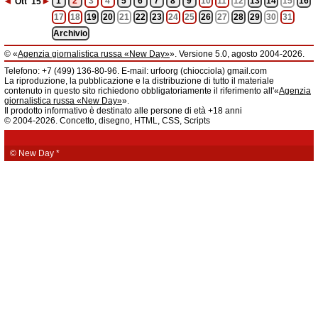
◄
►
1
2
3
4
5
6
7
8
9
10
11
12
13
14
15
16
Ott
'15
17
18
19
20
21
22
23
24
25
26
27
28
29
30
31
Archivio
© «
Agenzia giornalistica russa «New Day»
». Versione 5.0, agosto 2004-2026.
Informazioni
Telefono: +7 (499) 136-80-96. E-mail: urfoorg (chiocciola) gmail.com
Agenzia giornalistica russa «New Day» registrata dal Servizio federale di
La riproduzione, la pubblicazione e la distribuzione di tutto il materiale
telecomunicazioni, tecnologie informatiche e mass media della Federazione
contenuto in questo sito richiedono obbligatoriamente il riferimento all'«
Agenzia
Russa. Certificato di registrazione dei mass media: EL № FS 77 - 61044 del 5
giornalistica russa «New Day»
».
marzo 2015.
Il prodotto informativo è destinato alle persone di età +18 anni
Fondatore: «New Day» S.r.l., indirizzo di redazione: 620014, città di
© 2004-2026. Concetto, disegno, HTML, CSS, Scripts
Ekaterinburgo, via Radišev, pal.6, scala «А», uff. 1104.
La redazione dell'«
Agenzia giornalistica russa «New Day»
» declina ogni
responsabilità per il contenuto degli annunci pubblicitari. La redazione non
fornisce informazioni.
© New Day
*