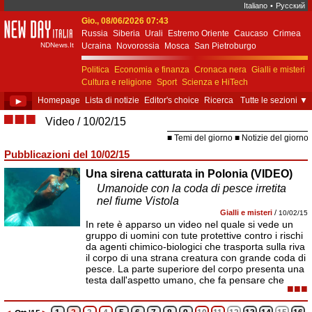
Italiano
•
Русский
Gio., 08/06/2026 07:43
New Day Italia
Russia
Siberia
Urali
Estremo Oriente
Caucaso
Crimea
NDNews.It
Ucraina
Novorossia
Mosca
San Pietroburgo
Ekaterinburgo
Kiev
Simferopol
Sebastopoli
Politica
Economia e finanza
Cronaca nera
Gialli e misteri
Cultura e religione
Sport
Scienza e HiTech
Costume e società
Unione Europea
►
Homepage
Lista di notizie
Editor's choice
Ricerca
Tutte le sezioni
▼
■■■
Video
10/02/15
Temi del giorno
Notizie del giorno
Pubblicazioni del 10/02/15
Una sirena catturata in Polonia (VIDEO)
Umanoide con la coda di pesce irretita
nel fiume Vistola
Gialli e misteri
/
10/02/15
In rete è apparso un video nel quale si vede un
gruppo di uomini con tute protettive contro i rischi
da agenti chimico-biologici che trasporta sulla riva
il corpo di una strana creatura con grande coda di
pesce. La parte superiore del corpo presenta una
testa dall'aspetto umano, che fa pensare che
■■■