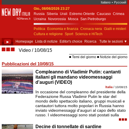
Italiano
•
Русский
Gio., 08/06/2026 23:27
New Day Italia
Russia
Siberia
Urali
Estremo Oriente
Caucaso
Crimea
NDNews.It
Ucraina
Novorossia
Mosca
San Pietroburgo
Ekaterinburgo
Kiev
Simferopol
Sebastopoli
Politica
Economia e finanza
Cronaca nera
Gialli e misteri
Cultura e religione
Sport
Scienza e HiTech
Costume e società
Unione Europea
►
Homepage
Lista di notizie
Editor's choice
Ricerca
Tutte le sezioni
▼
■■■
Video
10/08/15
Temi del giorno
Notizie del giorno
Pubblicazioni del 10/08/15
Compleanno di Vladimir Putin: cantanti
italiani gli mandano videomessaggi
d'auguri (VIDEO)
Italia
/
10/08/15
In occasione del compleanno del presidente della
Federazione Russa Vladimir Putin le star del
mondo dello spettacolo italiano, gruppi musicali e
cantautori tuttora molto popolari in Russia hanno
inviato videomessaggi d'auguri al capo dello stato
russo. I videomessaggi sono stati postati sulla
■■■
Decine di tonnellate di sardine