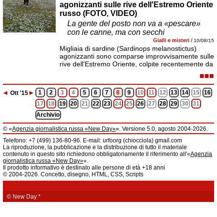
agonizzanti sulle rive dell'Estremo Oriente
russo (FOTO, VIDEO)
La gente del posto non va a «pescare»
con le canne, ma con secchi
Gialli e misteri
/
10/08/15
Migliaia di sardine (Sardinops melanostictus)
agonizzanti sono comparse improvvisamente sulle
rive dell'Estremo Oriente, colpite recentemente da
■■■
◄
►
1
2
3
4
5
6
7
8
9
10
11
12
13
14
15
16
Ott
'15
17
18
19
20
21
22
23
24
25
26
27
28
29
30
31
Archivio
© «
Agenzia giornalistica russa «New Day»
». Versione 5.0, agosto 2004-2026.
Informazioni
Telefono: +7 (499) 136-80-96. E-mail: urfoorg (chiocciola) gmail.com
Agenzia giornalistica russa «New Day» registrata dal Servizio federale di
La riproduzione, la pubblicazione e la distribuzione di tutto il materiale
telecomunicazioni, tecnologie informatiche e mass media della Federazione
contenuto in questo sito richiedono obbligatoriamente il riferimento all'«
Agenzia
Russa. Certificato di registrazione dei mass media: EL № FS 77 - 61044 del 5
giornalistica russa «New Day»
».
marzo 2015.
Il prodotto informativo è destinato alle persone di età +18 anni
Fondatore: «New Day» S.r.l., indirizzo di redazione: 620014, città di
© 2004-2026. Concetto, disegno, HTML, CSS, Scripts
Ekaterinburgo, via Radišev, pal.6, scala «А», uff. 1104.
La redazione dell'«
Agenzia giornalistica russa «New Day»
» declina ogni
responsabilità per il contenuto degli annunci pubblicitari. La redazione non
fornisce informazioni.
© New Day
*