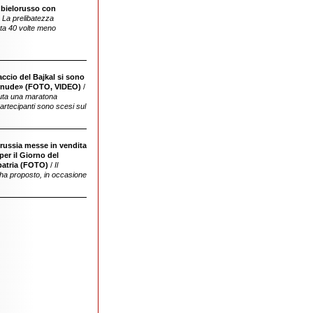
 bielorusso con
/
La prelibatezza
a 40 volte meno
accio del Bajkal si sono
ghiaccio in costume da bagno e con i
e nude» (FOTO, VIDEO)
/
pattini
nuta una maratona
 partecipanti sono scesi sul
orussia messe in vendita
del Giorno del Difensore della patria, di fare
per il Giorno del
agli uomini un regalo assai originale
patria (FOTO)
/
Il
t ha proposto, in occasione