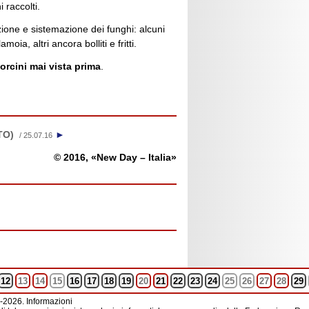
 raccolti.
ezione e sistemazione dei funghi: alcuni
moia, altri ancora bolliti e fritti.
orcini mai vista prima
.
TO)
►
/ 25.07.16
© 2016, «New Day – Italia»
12
13
14
15
16
17
18
19
20
21
22
23
24
25
26
27
28
29
-2026. Informazioni