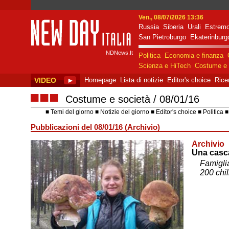
Ven., 08/07/2026 13:36
Russia
Siberia
Urali
Estremo
New Day Italia
San Pietroburgo
Ekaterinburg
NDNews.It
Politica
Economia e finanza
Scienza e HiTech
Costume e 
VIDEO
►
Homepage
Lista di notizie
Editor's choice
Rice
■■■
Costume e società
08/01/16
Temi del giorno
Notizie del giorno
Editor's choice
Politica
Pubblicazioni del 08/01/16 (Archivio)
Archivio
Una casca
Famiglia
200 chil