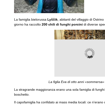
La famiglia bielorussa
Lyščik
, abitanti del villaggio di Ostrino
giorno ha raccolto
200 chili di funghi porcini
di diverse spec
▲
▼
La figlia Eva di otto anni «sommersa» 
La stragrande maggioranza erano una sola famiglia di funghi c
boschetto.
Il capofamiglia ha confidato ai mass media locali: ce n'erano c