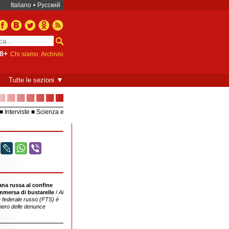
Italiano
•
Русский
8+
Chi siamo
Archivio
▼
Tutte le sezioni
■■■■■■■
Interviste
Scienza e
Europea – UE
Video
na russa al confine
relative ai casi di corruzione al confine
mmersa di bustarelle
/
Al
russo-bielorusso
 federale russo (FTS) è
mero delle denunce