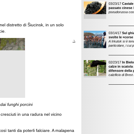
03/23/17
Caviale
passato cinese
pseudorussa cost
 nel distretto di Šiucinsk, in un solo
ie.
03/14/17
Sul ghi
svolte le «cors
A Irkutsk si è te
particolare, i cui
02/23/17
In Biel
calze in scatola 
difensore della 
calzificio di Bres
dai funghi porcini
resciuti in una radura nel vicino
osì tanti da poterli falciare. A malapena