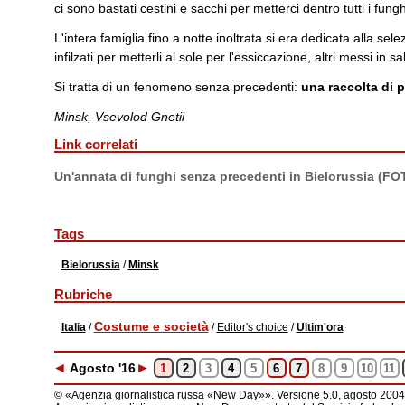
ci sono bastati cestini e sacchi per metterci dentro tutti i funghi
L'intera famiglia fino a notte inoltrata si era dedicata alla sel
infilzati per metterli al sole per l'essiccazione, altri messi in sala
Si tratta di un fenomeno senza precedenti:
una raccolta di p
Minsk, Vsevolod Gnetii
Link correlati
Un'annata di funghi senza precedenti in Bielorussia (FO
Tags
Bielorussia
/
Minsk
Rubriche
Costume e società
Italia
/
/
Editor's choice
/
Ultim'ora
◄
►
Ago
sto
'16
1
2
3
4
5
6
7
8
9
10
11
© «
Agenzia giornalistica russa «New Day»
». Versione 5.0, agosto 2004