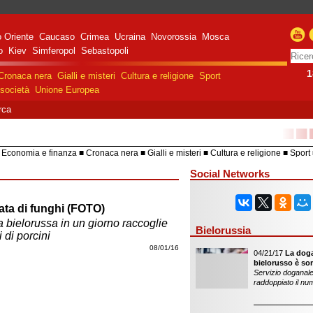
 Oriente
Caucaso
Crimea
Ucraina
Novorossia
Mosca
o
Kiev
Simferopol
Sebastopoli
1
Cronaca nera
Gialli e misteri
Cultura e religione
Sport
società
Unione Europea
rca
■■
Economia e finanza
Cronaca nera
Gialli e misteri
Cultura e religione
Sport
HiTech
Costume e società
Unione 
Social Networks
ta di funghi (FOTO)
 bielorussa in un giorno raccoglie
Bielorussia
i di porcini
08/01/16
04/21/17
La doga
bielorusso è so
Servizio doganale
raddoppiato il nu