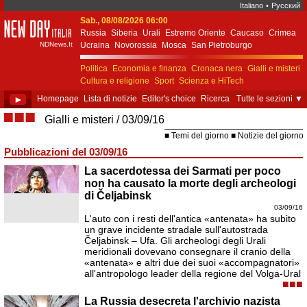
Italiano
•
Русский
Sab., 08/08/2026 06:00
New Day Italia
Russia
Siberia
Urali
Estremo Oriente
Caucaso
Crimea
NDNews.It
Ucraina
Novorossia
Mosca
San Pietroburgo
Ekaterinburgo
Kiev
Simferopol
Sebastopoli
Politica
Economia e finanza
Cronaca nera
Gialli e misteri
Cultura e religione
Sport
Scienza e HiTech
Costume e società
Unione Europea
►
Homepage
Lista di notizie
Editor's choice
Ricerca
Tutte le sezioni
▼
■■■
Gialli e misteri
03/09/16
Temi del giorno
Notizie del giorno
Pubblicazioni del 03/09/16
La sacerdotessa dei Sarmati per poco
non ha causato la morte degli archeologi
di Čeljabinsk
03/09/16
L'auto con i resti dell'antica «antenata» ha subito
un grave incidente stradale sull'autostrada
Čeljabinsk – Ufa. Gli archeologi degli Urali
meridionali dovevano consegnare il cranio della
«antenata» e altri due dei suoi «accompagnatori»
all'antropologo leader della regione del Volga-Ural
■■■
La Russia desecreta l'archivio nazista