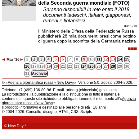
della Seconda guerra mondiale (FOTO)
Saranno disponibili in rete entro il 2018
documenti tedeschi, italiani, giapponesi,
rumeni e finlandesi
03/09/16
Il Ministero della Difesa della Federazione Russa
pubblicherà 28 mila documenti presi come bottino
di guerra dopo la sconfitta della Germania nazista
■■■
◄
►
1
2
3
4
5
6
7
8
9
10
11
12
13
14
15
Mar
'16
16
17
18
19
20
21
22
23
24
25
26
27
28
29
30
31
Archivio
© «
Agenzia giornalistica russa «New Day»
». Versione 5.0, agosto 2004-2026.
Informazioni
Telefono: +7 (499) 136-80-96. E-mail: urfoorg (chiocciola) gmail.com
Agenzia giornalistica russa «New Day» registrata dal Servizio federale di
La riproduzione, la pubblicazione e la distribuzione di tutto il materiale
telecomunicazioni, tecnologie informatiche e mass media della Federazione
contenuto in questo sito richiedono obbligatoriamente il riferimento all'«
Agenzia
Russa. Certificato di registrazione dei mass media: EL № FS 77 - 61044 del 5
giornalistica russa «New Day»
».
marzo 2015.
Il prodotto informativo è destinato alle persone di età +18 anni
Fondatore: «New Day» S.r.l., indirizzo di redazione: 620014, città di
© 2004-2026. Concetto, disegno, HTML, CSS, Scripts
Ekaterinburgo, via Radišev, pal.6, scala «А», uff. 1104.
La redazione dell'«
Agenzia giornalistica russa «New Day»
» declina ogni
responsabilità per il contenuto degli annunci pubblicitari. La redazione non
fornisce informazioni.
© New Day
*