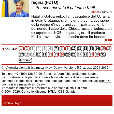
regina (FOTO)
Per aver ricevuto il patriarca Kirill
Politica
/
10/24/16
Natalija Galibarenko, l'ambasciatrice dell'Ucraina
in Gran Bretagna, si è indignata per la decisione
della regina d'incontrarsi con il patriarca Kirill,
definendo il capo della Chiesa russa ortodossa un
ex agente del KGB. In questi giorni il patriarca
Kirill si trova in visita a Londra dove ha benedetto
■■■
◄
►
1
2
3
4
5
6
7
8
9
10
11
12
13
14
15
16
Ott
'16
17
18
19
20
21
22
23
24
25
26
27
28
29
30
31
Archivio
© «
Agenzia giornalistica russa «New Day»
». Versione 5.0, agosto 2004-2026.
Informazioni
Telefono: +7 (499) 136-80-96. E-mail: urfoorg (chiocciola) gmail.com
Agenzia giornalistica russa «New Day» registrata dal Servizio federale di
La riproduzione, la pubblicazione e la distribuzione di tutto il materiale
telecomunicazioni, tecnologie informatiche e mass media della Federazione
contenuto in questo sito richiedono obbligatoriamente il riferimento all'«
Agenzia
Russa. Certificato di registrazione dei mass media: EL № FS 77 - 61044 del 5
giornalistica russa «New Day»
».
marzo 2015.
Il prodotto informativo è destinato alle persone di età +18 anni
Fondatore: «New Day» S.r.l., indirizzo di redazione: 620014, città di
© 2004-2026. Concetto, disegno, HTML, CSS, Scripts
Ekaterinburgo, via Radišev, pal.6, scala «А», uff. 1104.
La redazione dell'«
Agenzia giornalistica russa «New Day»
» declina ogni
responsabilità per il contenuto degli annunci pubblicitari. La redazione non
fornisce informazioni.
© New Day
*