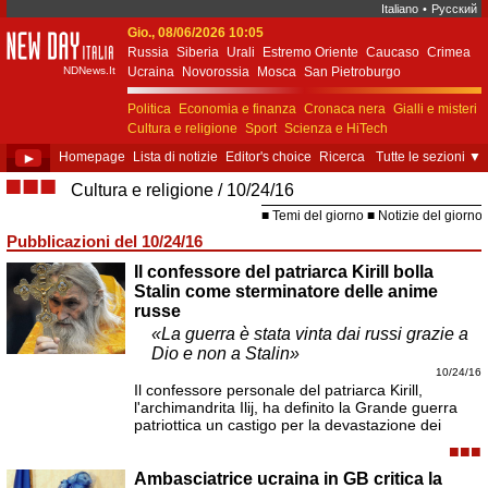
Italiano
•
Русский
Gio., 08/06/2026 10:05
New Day Italia
Russia
Siberia
Urali
Estremo Oriente
Caucaso
Crimea
NDNews.It
Ucraina
Novorossia
Mosca
San Pietroburgo
Ekaterinburgo
Kiev
Simferopol
Sebastopoli
Politica
Economia e finanza
Cronaca nera
Gialli e misteri
Cultura e religione
Sport
Scienza e HiTech
Costume e società
Unione Europea
►
Homepage
Lista di notizie
Editor's choice
Ricerca
Tutte le sezioni
▼
■■■
Cultura e religione
10/24/16
Temi del giorno
Notizie del giorno
Pubblicazioni del 10/24/16
Il confessore del patriarca Kirill bolla
Stalin come sterminatore delle anime
russe
«La guerra è stata vinta dai russi grazie a
Dio e non a Stalin»
10/24/16
Il confessore personale del patriarca Kirill,
l'archimandrita Ilij, ha definito la Grande guerra
patriottica un castigo per la devastazione dei
■■■
Ambasciatrice ucraina in GB critica la