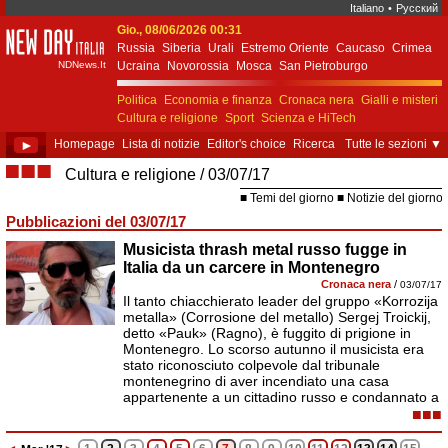
Italiano
•
Русский
Gio., 08/06/2026 00:31
New Day Italia
Russia
Siberia
Urali
Estremo Oriente
Caucaso
Crimea
NDNews.It
Ucraina
Novorossia
Mosca
San Pietroburgo
Ekaterinburgo
Kiev
Simferopol
Sebastopoli
Politica
Economia e finanza
Cronaca nera
Gialli e misteri
Cultura e religione
Sport
Scienza e HiTech
Costume e società
Unione Europea
►
Homepage
Lista di notizie
Editor's choice
Ricerca
Tutte le sezioni
▼
■■■
Cultura e religione
03/07/17
Temi del giorno
Notizie del giorno
Pubblicazioni del 03/07/17
Musicista thrash metal russo fugge in
Italia da un carcere in Montenegro
Cronaca nera
/
03/07/17
Il tanto chiacchierato leader del gruppo «Korrozija
metalla» (Corrosione del metallo) Sergej Troickij,
detto «Pauk» (Ragno), è fuggito di prigione in
Montenegro. Lo scorso autunno il musicista era
stato riconosciuto colpevole dal tribunale
montenegrino di aver incendiato una casa
appartenente a un cittadino russo e condannato a
■■■