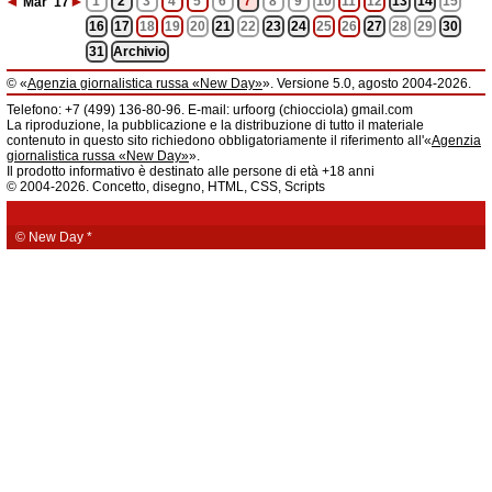
◄
►
1
2
3
4
5
6
7
8
9
10
11
12
13
14
15
Mar
'17
16
17
18
19
20
21
22
23
24
25
26
27
28
29
30
31
Archivio
© «
Agenzia giornalistica russa «New Day»
». Versione 5.0, agosto 2004-2026.
Informazioni
Telefono: +7 (499) 136-80-96. E-mail: urfoorg (chiocciola) gmail.com
Agenzia giornalistica russa «New Day» registrata dal Servizio federale di
La riproduzione, la pubblicazione e la distribuzione di tutto il materiale
telecomunicazioni, tecnologie informatiche e mass media della Federazione
contenuto in questo sito richiedono obbligatoriamente il riferimento all'«
Agenzia
Russa. Certificato di registrazione dei mass media: EL № FS 77 - 61044 del 5
giornalistica russa «New Day»
».
marzo 2015.
Il prodotto informativo è destinato alle persone di età +18 anni
Fondatore: «New Day» S.r.l., indirizzo di redazione: 620014, città di
© 2004-2026. Concetto, disegno, HTML, CSS, Scripts
Ekaterinburgo, via Radišev, pal.6, scala «А», uff. 1104.
La redazione dell'«
Agenzia giornalistica russa «New Day»
» declina ogni
responsabilità per il contenuto degli annunci pubblicitari. La redazione non
fornisce informazioni.
© New Day
*