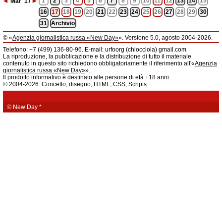
◄
►
1
2
3
4
5
6
7
8
9
10
11
12
13
14
15
Mar
'17
16
17
18
19
20
21
22
23
24
25
26
27
28
29
30
31
Archivio
© «
Agenzia giornalistica russa «New Day»
». Versione 5.0, agosto 2004-2026.
Informazioni
Telefono: +7 (499) 136-80-96. E-mail: urfoorg (chiocciola) gmail.com
Agenzia giornalistica russa «New Day» registrata dal Servizio federale di
La riproduzione, la pubblicazione e la distribuzione di tutto il materiale
telecomunicazioni, tecnologie informatiche e mass media della Federazione
contenuto in questo sito richiedono obbligatoriamente il riferimento all'«
Agenzia
Russa. Certificato di registrazione dei mass media: EL № FS 77 - 61044 del 5
giornalistica russa «New Day»
».
marzo 2015.
Il prodotto informativo è destinato alle persone di età +18 anni
Fondatore: «New Day» S.r.l., indirizzo di redazione: 620014, città di
© 2004-2026. Concetto, disegno, HTML, CSS, Scripts
Ekaterinburgo, via Radišev, pal.6, scala «А», uff. 1104.
La redazione dell'«
Agenzia giornalistica russa «New Day»
» declina ogni
responsabilità per il contenuto degli annunci pubblicitari. La redazione non
fornisce informazioni.
© New Day
*