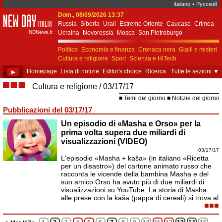
Italiano
•
Русский
Dom., 08/09/2026 13:37
New Day Italia
Russia
Siberia
Urali
Estremo Oriente
Caucaso
Crimea
NDNews.It
Ucraina
Novorossia
Mosca
San Pietroburgo
Ekaterinburgo
Kiev
Simferopol
Sebastopoli
Politica
Economia e finanza
Cronaca nera
Gialli e misteri
Cultura e religione
Sport
Scienza e HiTech
Costume e società
Unione Europea
►
Homepage
Lista di notizie
Editor's choice
Ricerca
Tutte le sezioni
▼
■■■
Cultura e religione
03/17/17
Temi del giorno
Notizie del giorno
Pubblicazioni del 03/17/17
Un episodio di «Masha e Orso» per la
prima volta supera due miliardi di
visualizzazioni (VIDEO)
03/17/17
L'episodio «Masha + kaša» (in italiano «Ricetta
per un disastro») del cartone animato russo che
racconta le vicende della bambina Masha e del
suo amico Orso ha avuto più di due miliardi di
visualizzazioni su YouTube. La storia di Masha
alle prese con la kaša (pappa di cereali) si trova al
■■■