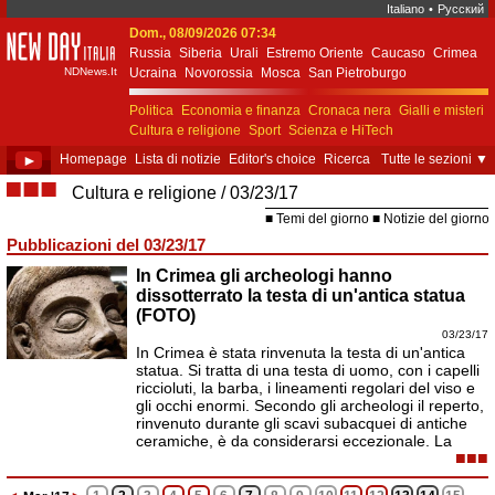
Italiano
•
Русский
Dom., 08/09/2026 07:34
New Day Italia
Russia
Siberia
Urali
Estremo Oriente
Caucaso
Crimea
NDNews.It
Ucraina
Novorossia
Mosca
San Pietroburgo
Ekaterinburgo
Kiev
Simferopol
Sebastopoli
Politica
Economia e finanza
Cronaca nera
Gialli e misteri
Cultura e religione
Sport
Scienza e HiTech
Costume e società
Unione Europea
►
Homepage
Lista di notizie
Editor's choice
Ricerca
Tutte le sezioni
▼
■■■
Cultura e religione
03/23/17
Temi del giorno
Notizie del giorno
Pubblicazioni del 03/23/17
In Crimea gli archeologi hanno
dissotterrato la testa di un'antica statua
(FOTO)
03/23/17
In Crimea è stata rinvenuta la testa di un'antica
statua. Si tratta di una testa di uomo, con i capelli
riccioluti, la barba, i lineamenti regolari del viso e
gli occhi enormi. Secondo gli archeologi il reperto,
rinvenuto durante gli scavi subacquei di antiche
ceramiche, è da considerarsi eccezionale. La
■■■