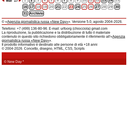
◄
►
1
2
3
4
5
6
7
8
9
10
11
12
13
14
15
Mar
'17
16
17
18
19
20
21
22
23
24
25
26
27
28
29
30
31
Archivio
© «
Agenzia giornalistica russa «New Day»
». Versione 5.0, agosto 2004-2026.
Informazioni
Telefono: +7 (499) 136-80-96. E-mail: urfoorg (chiocciola) gmail.com
Agenzia giornalistica russa «New Day» registrata dal Servizio federale di
La riproduzione, la pubblicazione e la distribuzione di tutto il materiale
telecomunicazioni, tecnologie informatiche e mass media della Federazione
contenuto in questo sito richiedono obbligatoriamente il riferimento all'«
Agenzia
Russa. Certificato di registrazione dei mass media: EL № FS 77 - 61044 del 5
giornalistica russa «New Day»
».
marzo 2015.
Il prodotto informativo è destinato alle persone di età +18 anni
Fondatore: «New Day» S.r.l., indirizzo di redazione: 620014, città di
© 2004-2026. Concetto, disegno, HTML, CSS, Scripts
Ekaterinburgo, via Radišev, pal.6, scala «А», uff. 1104.
La redazione dell'«
Agenzia giornalistica russa «New Day»
» declina ogni
responsabilità per il contenuto degli annunci pubblicitari. La redazione non
fornisce informazioni.
© New Day
*