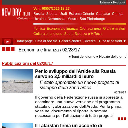
Italiano
•
Русский
Ven., 08/07/2026 13:27
New Day Italia
Russia
Siberia
Urali
Estremo Oriente
Caucaso
Crimea
NDNews.It
Ucraina
Novorossia
Mosca
San Pietroburgo
Ekaterinburgo
Kiev
Simferopol
Sebastopoli
Politica
Economia e finanza
Cronaca nera
Gialli e misteri
Cultura e religione
Sport
Scienza e HiTech
Costume e società
Unione Europea
►
Homepage
Lista di notizie
Editor's choice
Ricerca
Tutte le sezioni
▼
■■■
Economia e finanza
02/28/17
Temi del giorno
Notizie del giorno
Pubblicazioni del 02/28/17
Per lo sviluppo dell'Artide alla Russia
servono 3,5 miliardi di euro
È stato approntato un nuovo progetto di
sviluppo della zona artica
02/28/17
Il governo della Federazione russa si appresta a
esaminare una nuova versione del programma
statale di valorizzazione dell'Artide. Per la prima
volta nel documento si riporta la somma
necessaria per l'attuazione di tutti i progetti
■■■
Il Tatarstan firma un accordo di