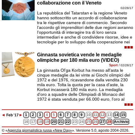
collaborazione con il Veneto
02/28/17
La repubblica del Tatarstan e la regione Veneto
hanno sottoscritto un accordo di collaborazione
tra le rispettive camere di commercio. Secondo
l'accordo gli imprenditori delle due regioni avranno
l'opportunità di interagire tra di loro senza
intermediari e anche di condividere risorse, idee e
tecnologie per lo sviluppo della cooperazione nei
■■■
Ginnasta sovietica vende le medaglie
olimpiche per 180 mila euro (VIDEO)
Sport
/
02/28/17
La ginnasta Ol'ga Korbut ha messo all'asta le
cinque medaglie da lei vinte ai Giochi olimpici del
1972 e del 1976, ricavandone dalla vendita 230
mila euro. Tolta la quota per la casa d'aste, la
Korbut incasserà 180 mila euro. La medaglia
d'oro a squadre delle Olimpiadi di Monaco del
1972 è stata venduta per 66.000 euro, l'oro al
■■■
◄
►
1
2
3
4
5
6
7
8
9
10
11
12
13
14
15
Feb
'17
16
17
18
19
20
21
22
23
24
25
26
27
28
Archivio
© «
Agenzia giornalistica russa «New Day»
». Versione 5.0, agosto 2004-2026.
Informazioni