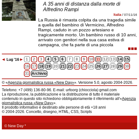
A 35 anni di distanza dalla morte di
Alfredino Rampi
Italia
/
07/11/16
La Russia è rimasta colpita da una tragedia simile
a quella del bambino di Vermicino, Alfredino
Rampi, caduto in un pozzo artesiano e
tragicamente morto. Un bambino russo di 10 anni,
arrivato con genitori nella sua casa estiva di
campagna, che fa parte di una piccola
■■■
◄
►
1
2
3
4
5
6
7
8
9
10
11
12
13
14
15
Lug
'16
16
17
18
19
20
21
22
23
24
25
26
27
28
29
30
31
Archivio
© «
Agenzia giornalistica russa «New Day»
». Versione 5.0, agosto 2004-2026.
Informazioni
Telefono: +7 (499) 136-80-96. E-mail: urfoorg (chiocciola) gmail.com
Agenzia giornalistica russa «New Day» registrata dal Servizio federale di
La riproduzione, la pubblicazione e la distribuzione di tutto il materiale
telecomunicazioni, tecnologie informatiche e mass media della Federazione
contenuto in questo sito richiedono obbligatoriamente il riferimento all'«
Agenzia
Russa. Certificato di registrazione dei mass media: EL № FS 77 - 61044 del 5
giornalistica russa «New Day»
».
marzo 2015.
Il prodotto informativo è destinato alle persone di età +18 anni
Fondatore: «New Day» S.r.l., indirizzo di redazione: 620014, città di
© 2004-2026. Concetto, disegno, HTML, CSS, Scripts
Ekaterinburgo, via Radišev, pal.6, scala «А», uff. 1104.
La redazione dell'«
Agenzia giornalistica russa «New Day»
» declina ogni
responsabilità per il contenuto degli annunci pubblicitari. La redazione non
fornisce informazioni.
© New Day
*