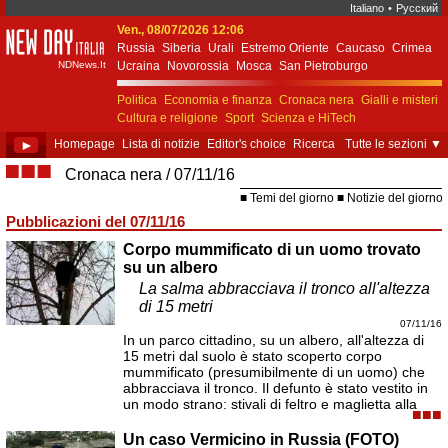
Italiano
•
Русский
Ven., 08/07/2026 12:06
New Day Italia
Russia
Siberia
Urali
Estremo Oriente
Caucaso
Crimea
NDNews.It
Ucraina
Novorossia
Mosca
San Pietroburgo
Ekaterinburgo
Kiev
Simferopol
Sebastopoli
Politica
Economia e finanza
Cronaca nera
Gialli e misteri
Cultura e religione
Sport
Scienza e HiTech
Costume e società
Unione Europea
►
Homepage
Lista di notizie
Editor's choice
Ricerca
Tutte le sezioni
▼
■■■
Cronaca nera
07/11/16
Temi del giorno
Notizie del giorno
Pubblicazioni del 07/11/16
Corpo mummificato di un uomo trovato
su un albero
La salma abbracciava il tronco all'altezza
di 15 metri
07/11/16
In un parco cittadino, su un albero, all'altezza di
15 metri dal suolo è stato scoperto corpo
mummificato (presumibilmente di un uomo) che
abbracciava il tronco. Il defunto è stato vestito in
un modo strano: stivali di feltro e maglietta alla
■■■
Un caso Vermicino in Russia (FOTO)