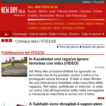
Italiano
•
Русский
Ven., 08/07/2026 06:36
New Day Italia
Russia
Siberia
Urali
Estremo Oriente
Caucaso
Crimea
NDNews.It
Ucraina
Novorossia
Mosca
San Pietroburgo
Ekaterinburgo
Kiev
Simferopol
Sebastopoli
Politica
Economia e finanza
Cronaca nera
Gialli e misteri
Cultura e religione
Sport
Scienza e HiTech
Costume e società
Unione Europea
►
Homepage
Lista di notizie
Editor's choice
Ricerca
Tutte le sezioni
▼
■■■
Cronaca nera
07/21/16
Temi del giorno
Notizie del giorno
Pubblicazioni del 07/21/16
In Kazakistan una ragazza ignora
terrorista con mitra (VIDEO)
07/21/16
Ad Alma-Ata un'automobilista ha ignorato un
terrorista che le ha puntato contro il mitra e ha
proseguito senza fermarsi. Il fatto è stato filmato
da una telecamera installata nella macchina della
ragazza. Nel video, pubblicato in Internet, si vede
un uomo che all'improvviso salta nella carreggiata
e minaccia la macchina in arrivo con il mitra.
■■■
A Sakhalin sono deragliati 4 vagoni pieni