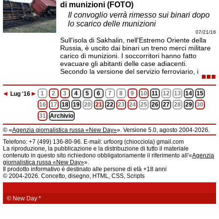
di munizioni (FOTO)
Il convoglio verrà rimesso sui binari dopo
lo scarico delle munizioni
07/21/16
Sull'isola di Sakhalin, nell'Estremo Oriente della
Russia, è uscito dai binari un treno merci militare
carico di munizioni. I soccorritori hanno fatto
evacuare gli abitanti delle case adiacenti.
Secondo la versione del servizio ferroviario, i
■■■
◄
►
1
2
3
4
5
6
7
8
9
10
11
12
13
14
15
Lug
'16
16
17
18
19
20
21
22
23
24
25
26
27
28
29
30
31
Archivio
© «
Agenzia giornalistica russa «New Day»
». Versione 5.0, agosto 2004-2026.
Informazioni
Telefono: +7 (499) 136-80-96. E-mail: urfoorg (chiocciola) gmail.com
Agenzia giornalistica russa «New Day» registrata dal Servizio federale di
La riproduzione, la pubblicazione e la distribuzione di tutto il materiale
telecomunicazioni, tecnologie informatiche e mass media della Federazione
contenuto in questo sito richiedono obbligatoriamente il riferimento all'«
Agenzia
Russa. Certificato di registrazione dei mass media: EL № FS 77 - 61044 del 5
giornalistica russa «New Day»
».
marzo 2015.
Il prodotto informativo è destinato alle persone di età +18 anni
Fondatore: «New Day» S.r.l., indirizzo di redazione: 620014, città di
© 2004-2026. Concetto, disegno, HTML, CSS, Scripts
Ekaterinburgo, via Radišev, pal.6, scala «А», uff. 1104.
La redazione dell'«
Agenzia giornalistica russa «New Day»
» declina ogni
responsabilità per il contenuto degli annunci pubblicitari. La redazione non
fornisce informazioni.
© New Day
*