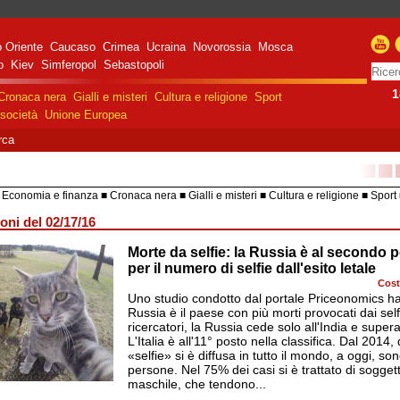
 Oriente
Caucaso
Crimea
Ucraina
Novorossia
Mosca
o
Kiev
Simferopol
Sebastopoli
1
Cronaca nera
Gialli e misteri
Cultura e religione
Sport
società
Unione Europea
rca
■■
Economia e finanza
Cronaca nera
Gialli e misteri
Cultura e religione
Sport
HiTech
Costume e società
Unione 
oni del 02/17/16
Morte da selfie: la Russia è al secondo
razione militare speciale
e Russa in Ucraina
per il numero di selfie dall'esito letale
Cost
Uno studio condotto dal portale Priceonomics ha
Russia è il paese con più morti provocati dai sel
ricercatori, la Russia cede solo all'India e supera 
L'Italia è all'11° posto nella classifica. Dal 201
«selfie» si è diffusa in tutto il mondo, a oggi, s
persone. Nel 75% dei casi si è trattato di soggett
maschile, che tendono...