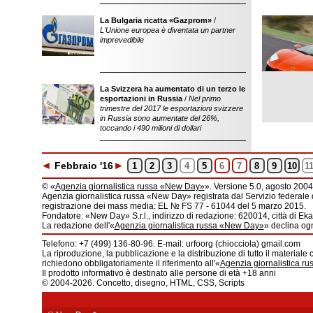
La Bulgaria ricatta «Gazprom»
/
L'Unione europea è diventata un partner
imprevedibile
La Svizzera ha aumentato di un terzo le
esportazioni in Russia
/
Nel primo
trimestre del 2017 le esportazioni svizzere
in Russia sono aumentate del 26%,
toccando i 490 milioni di dollari
◄
►
Feb
braio
'16
1
2
3
4
5
6
7
8
9
10
1
© «
Agenzia giornalistica russa «New Day»
». Versione 5.0, agosto 2004
Agenzia giornalistica russa «New Day» registrata dal Servizio federale 
registrazione dei mass media: EL № FS 77 - 61044 del 5 marzo 2015.
Fondatore: «New Day» S.r.l., indirizzo di redazione: 620014, città di Ekat
La redazione dell'«
Agenzia giornalistica russa «New Day»
» declina ogn
Telefono: +7 (499) 136-80-96. E-mail: urfoorg (chiocciola) gmail.com
La riproduzione, la pubblicazione e la distribuzione di tutto il materiale 
richiedono obbligatoriamente il riferimento all'«
Agenzia giornalistica r
Il prodotto informativo è destinato alle persone di età +18 anni
© 2004-2026. Concetto, disegno, HTML, CSS, Scripts