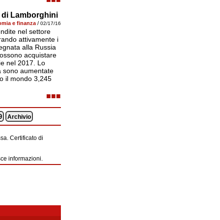
a di Lamborghini
mia e finanza
/
02/17/16
endite nel settore
prando attivamente i
segnata alla Russia
 possono acquistare
ie nel 2017. Lo
ia sono aumentate
tto il mondo 3,245
■■■
9
Archivio
a. Certificato di
sce informazioni.