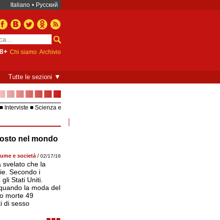
Italiano
•
Русский
8+
Chi siamo
Archivio
▼
Tutte le sezioni
■■■■■■■
Interviste
Scienza e
Europea – UE
Video
 posto nel mondo
ume e società
/
02/17/16
 svelato che la
fie. Secondo i
gli Stati Uniti.
4, quando la moda del
ono morte 49
i di sesso
■■■