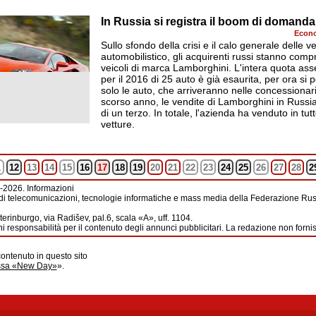
In Russia si registra il boom di domand
Econo
Sullo sfondo della crisi e il calo generale delle v
automobilistico, gli acquirenti russi stanno com
veicoli di marca Lamborghini. L'intera quota as
per il 2016 di 25 auto è già esaurita, per ora si
solo le auto, che arriveranno nelle concessionar
scorso anno, le vendite di Lamborghini in Russ
di un terzo. In totale, l'azienda ha venduto in tu
vetture.
1
12
13
14
15
16
17
18
19
20
21
22
23
24
25
26
27
28
2
-2026. Informazioni
di telecomunicazioni, tecnologie informatiche e mass media della Federazione Russ
erinburgo, via Radišev, pal.6, scala «А», uff. 1104.
i responsabilità per il contenuto degli annunci pubblicitari. La redazione non forni
contenuto in questo sito
ussa «New Day»
».