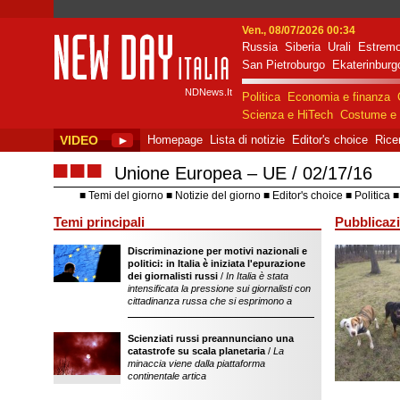
Ven., 08/07/2026 00:34
Russia
Siberia
Urali
Estremo
New Day Italia
San Pietroburgo
Ekaterinburg
NDNews.It
Politica
Economia e finanza
Scienza e HiTech
Costume e 
VIDEO
►
Homepage
Lista di notizie
Editor's choice
Rice
■■■
Unione Europea – UE
02/17/16
Temi del giorno
Notizie del giorno
Editor's choice
Politica
Temi principali
Pubblicazi
Discriminazione per motivi nazionali e
sostegno dell'ope
politici: in Italia è iniziata l'epurazione
della Federazion
dei giornalisti russi
/
In Italia è stata
intensificata la pressione sui giornalisti con
cittadinanza russa che si esprimono a
Scienziati russi preannunciano una
catastrofe su scala planetaria
/
La
minaccia viene dalla piattaforma
continentale artica