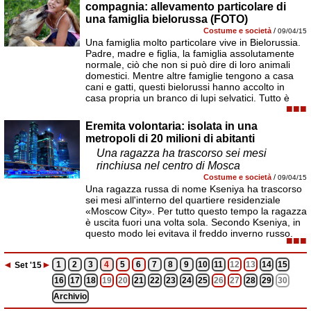
compagnia: allevamento particolare di
una famiglia bielorussa (FOTO)
Costume e società
/
09/04/15
Una famiglia molto particolare vive in Bielorussia.
Padre, madre e figlia, la famiglia assolutamente
normale, ciò che non si può dire di loro animali
domestici. Mentre altre famiglie tengono a casa
cani e gatti, questi bielorussi hanno accolto in
casa propria un branco di lupi selvatici. Tutto è
■■■
Eremita volontaria: isolata in una
metropoli di 20 milioni di abitanti
Una ragazza ha trascorso sei mesi
rinchiusa nel centro di Mosca
Costume e società
/
09/04/15
Una ragazza russa di nome Kseniya ha trascorso
sei mesi all'interno del quartiere residenziale
«Moscow City». Per tutto questo tempo la ragazza
è uscita fuori una volta sola. Secondo Kseniya, in
questo modo lei evitava il freddo inverno russo.
■■■
◄
►
1
2
3
4
5
6
7
8
9
10
11
12
13
14
15
Set
'15
16
17
18
19
20
21
22
23
24
25
26
27
28
29
30
Archivio