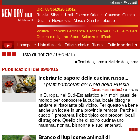
Italiano
•
Русский
Gio., 08/06/2026 18:42
New Day Italia
Russia
Siberia
Urali
Estremo Oriente
Caucaso
Crimea
NDNews.It
Ucraina
Novorossia
Mosca
San Pietroburgo
Ekaterinburgo
Kiev
Simferopol
Sebastopoli
Politica
Economia e finanza
Cronaca nera
Gialli e misteri
Cultura e religione
Sport
Scienza e HiTech
Costume e società
Unione Europea
►
Homepage
Lista di notizie
Editor's choice
Ricerca
Tutte le sezioni
▼
■■■
Lista di notizie
09/04/15
Temi del giorno
Notizie del giorno
Pubblicazioni del 09/04/15
Inebriante sapore della cucina russa...
I piatti particolari del Nord della Russia
Costume e società
/
09/04/15
In Europa, nel Sud-Est asiatico e in molti paesi del
mondo per conoscere la cucina locale bisogna
andare al ristorante più vicino. Per questo va bene
anche un locale in una provincia remota. Perché il
cuoco lì preparerà il cibo tipico con prodotti locali
di stagione. Quello che di solito cucinavano
mamma, nonna, bisnonna e suoi antenati,
■■■
Branco di lupi come animali di