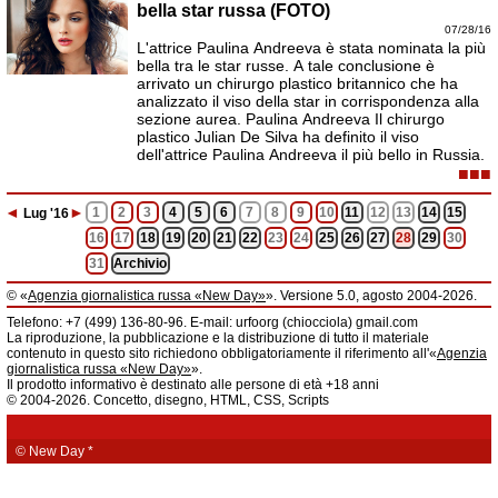
bella star russa (FOTO)
07/28/16
L'attrice Paulina Andreeva è stata nominata la più
bella tra le star russe. A tale conclusione è
arrivato un chirurgo plastico britannico che ha
analizzato il viso della star in corrispondenza alla
sezione aurea. Paulina Andreeva Il chirurgo
plastico Julian De Silva ha definito il viso
dell'attrice Paulina Andreeva il più bello in Russia.
■■■
◄
►
1
2
3
4
5
6
7
8
9
10
11
12
13
14
15
Lug
'16
16
17
18
19
20
21
22
23
24
25
26
27
28
29
30
31
Archivio
© «
Agenzia giornalistica russa «New Day»
». Versione 5.0, agosto 2004-2026.
Informazioni
Telefono: +7 (499) 136-80-96. E-mail: urfoorg (chiocciola) gmail.com
Agenzia giornalistica russa «New Day» registrata dal Servizio federale di
La riproduzione, la pubblicazione e la distribuzione di tutto il materiale
telecomunicazioni, tecnologie informatiche e mass media della Federazione
contenuto in questo sito richiedono obbligatoriamente il riferimento all'«
Agenzia
Russa. Certificato di registrazione dei mass media: EL № FS 77 - 61044 del 5
giornalistica russa «New Day»
».
marzo 2015.
Il prodotto informativo è destinato alle persone di età +18 anni
Fondatore: «New Day» S.r.l., indirizzo di redazione: 620014, città di
© 2004-2026. Concetto, disegno, HTML, CSS, Scripts
Ekaterinburgo, via Radišev, pal.6, scala «А», uff. 1104.
La redazione dell'«
Agenzia giornalistica russa «New Day»
» declina ogni
responsabilità per il contenuto degli annunci pubblicitari. La redazione non
fornisce informazioni.
© New Day
*