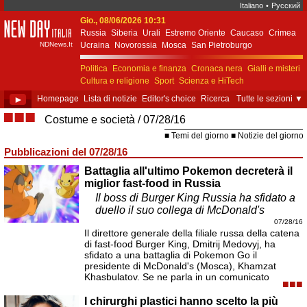
Italiano
•
Русский
Gio., 08/06/2026 10:31
New Day Italia
Russia
Siberia
Urali
Estremo Oriente
Caucaso
Crimea
NDNews.It
Ucraina
Novorossia
Mosca
San Pietroburgo
Ekaterinburgo
Kiev
Simferopol
Sebastopoli
Politica
Economia e finanza
Cronaca nera
Gialli e misteri
Cultura e religione
Sport
Scienza e HiTech
Costume e società
Unione Europea
►
Homepage
Lista di notizie
Editor's choice
Ricerca
Tutte le sezioni
▼
■■■
Costume e società
07/28/16
Temi del giorno
Notizie del giorno
Pubblicazioni del 07/28/16
Battaglia all'ultimo Pokemon decreterà il
miglior fast-food in Russia
Il boss di Burger King Russia ha sfidato a
duello il suo collega di McDonald's
07/28/16
Il direttore generale della filiale russa della catena
di fast-food Burger King, Dmitrij Medovyj, ha
sfidato a una battaglia di Pokemon Go il
presidente di McDonald's (Mosca), Khamzat
Khasbulatov. Se ne parla in un comunicato
■■■
I chirurghi plastici hanno scelto la più