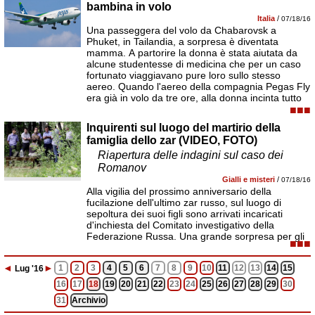
bambina in volo
Italia
/
07/18/16
Una passeggera del volo da Chabarovsk a
Phuket, in Tailandia, a sorpresa è diventata
mamma. A partorire la donna è stata aiutata da
alcune studentesse di medicina che per un caso
fortunato viaggiavano pure loro sullo stesso
aereo. Quando l'aereo della compagnia Pegas Fly
era già in volo da tre ore, alla donna incinta tutto
■■■
Inquirenti sul luogo del martirio della
famiglia dello zar (VIDEO, FOTO)
Riapertura delle indagini sul caso dei
Romanov
Gialli e misteri
/
07/18/16
Alla vigilia del prossimo anniversario della
fucilazione dell'ultimo zar russo, sul luogo di
sepoltura dei suoi figli sono arrivati incaricati
d'inchiesta del Comitato investigativo della
Federazione Russa. Una grande sorpresa per gli
■■■
◄
►
1
2
3
4
5
6
7
8
9
10
11
12
13
14
15
Lug
'16
16
17
18
19
20
21
22
23
24
25
26
27
28
29
30
31
Archivio