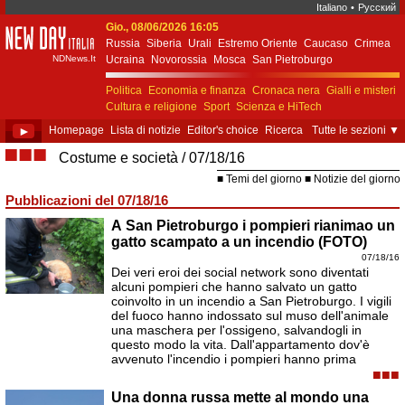
Italiano
•
Русский
Gio., 08/06/2026 16:05
New Day Italia
Russia
Siberia
Urali
Estremo Oriente
Caucaso
Crimea
NDNews.It
Ucraina
Novorossia
Mosca
San Pietroburgo
Ekaterinburgo
Kiev
Simferopol
Sebastopoli
Politica
Economia e finanza
Cronaca nera
Gialli e misteri
Cultura e religione
Sport
Scienza e HiTech
Costume e società
Unione Europea
►
Homepage
Lista di notizie
Editor's choice
Ricerca
Tutte le sezioni
▼
■■■
Costume e società
07/18/16
Temi del giorno
Notizie del giorno
Pubblicazioni del 07/18/16
A San Pietroburgo i pompieri rianimao un
gatto scampato a un incendio (FOTO)
07/18/16
Dei veri eroi dei social network sono diventati
alcuni pompieri che hanno salvato un gatto
coinvolto in un incendio a San Pietroburgo. I vigili
del fuoco hanno indossato sul muso dell'animale
una maschera per l'ossigeno, salvandogli in
questo modo la vita. Dall'appartamento dov'è
avvenuto l'incendio i pompieri hanno prima
■■■
Una donna russa mette al mondo una