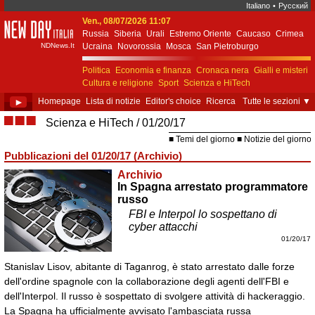
Italiano
•
Русский
Ven., 08/07/2026 11:07
New Day Italia
Russia
Siberia
Urali
Estremo Oriente
Caucaso
Crimea
NDNews.It
Ucraina
Novorossia
Mosca
San Pietroburgo
Ekaterinburgo
Kiev
Simferopol
Sebastopoli
Politica
Economia e finanza
Cronaca nera
Gialli e misteri
Cultura e religione
Sport
Scienza e HiTech
Costume e società
Unione Europea
►
Homepage
Lista di notizie
Editor's choice
Ricerca
Tutte le sezioni
▼
■■■
Scienza e HiTech
01/20/17
Temi del giorno
Notizie del giorno
Pubblicazioni del 01/20/17 (Archivio)
Archivio
In Spagna arrestato programmatore
russo
FBI e Interpol lo sospettano di
cyber attacchi
01/20/17
Stanislav Lisov, abitante di Taganrog, è stato arrestato dalle forze
dell'ordine spagnole con la collaborazione degli agenti dell'FBI e
dell'Interpol. Il russo è sospettato di svolgere attività di hackeraggio.
La Spagna ha ufficialmente avvisato l'ambasciata russa