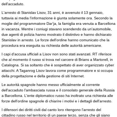
dell'accaduto.
L'arresto di Stanislav Lisov, 31 anni, è avvenuto il 13 gennaio,
tuttavia ai media l'informazione è giunta solamente ora. Secondo la
moglie del programmatore Dar'ja, la famiglia era venuta a Barcellona
in vacanza. Mentre i coniugi stavano scendendo da un'automobile,
due agenti di polizia hanno mostrato il distintivo e hanno dichiarato
Stanislav in arresto. Le forze dell'ordine hanno comunicato che la
procedura era eseguita su richiesta delle autorità americane.
I capi d'accusa ufficiali a Lisov non sono stati avanzati. RT riferisce
che al momento il russo si trova nel carcere di Brians a Martorell, in
Catalogna. Si sa soltanto che è sospettato di aver organizzato cyber
attacchi. A Taganrog Lisov lavora come programmatore e si occupa
della progettazione e della gestione di siti Internet.
Le autorità spagnole hanno messo ufficialmente al corrente
dell'accaduto l'ambasciata russa e il consolato generale della Russia
a Barcellona. L'ente diplomatico russo ha inoltrato una richiesta alle
forze dell'ordine spagnole di chiarire i motivi e i dettagli dell'arresto.
I difensori dei diritti civili dal canto loro ritengono l'arresto del
cittadino russo nel territorio di un paese terzo, senza che gli siano