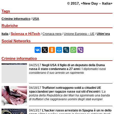
© 2017, «New Day – Italia»
Tags
Crimine informatico
/
USA
Rubriche
Scienza e HiTech
Italia
/
/
Cronaca nera
/
Unione Europea – UE
/
Ultim'ora
Social Networks
Crimine informatico
04/25/17
Negli USA il figlio di un deputato della Duma
russa è stato condannato a 27 anni
/
I diplomatici russi
considerano il suo arresto un rapimento
04/18/17
Truffatori sottraggono soldi a cittadini UE
spacciandosi per ragazze russe sui siti d'incontri
/
La
polizia della Repubblica dei Mari ha sgominato una banda
di truffatori che raggiravano uomini degli stati europei
04/13/17
L'hacker russo arrestato in Spagna è un re dello