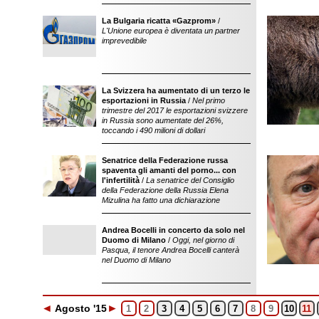
La Bulgaria ricatta «Gazprom»
/
L'Unione europea è diventata un partner
imprevedibile
La Svizzera ha aumentato di un terzo le
esportazioni in Russia
/
Nel primo
trimestre del 2017 le esportazioni svizzere
in Russia sono aumentate del 26%,
toccando i 490 milioni di dollari
Senatrice della Federazione russa
discutibile sul lega
spaventa gli amanti del porno... con
pornodipendenza n
l'infertilità
/
La senatrice del Consiglio
sicurezza in Inter
della Federazione della Russia Elena
Mizulina ha fatto una dichiarazione
Andrea Bocelli in concerto da solo nel
Duomo di Milano
/
Oggi, nel giorno di
Pasqua, il tenore Andrea Bocelli canterà
nel Duomo di Milano
◄
►
Ago
sto
'15
1
2
3
4
5
6
7
8
9
10
11