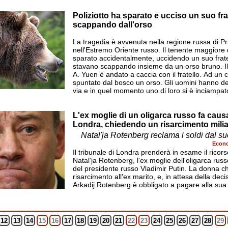
Poliziotto ha sparato e ucciso un suo fra
scappando dall'orso
La tragedia è avvenuta nella regione russa di Pr
nell'Estremo Oriente russo. Il tenente maggiore d
sparato accidentalmente, uccidendo un suo frat
stavano scappando insieme da un orso bruno. Il
A. Yuen è andato a caccia con il fratello. Ad un 
spuntato dal bosco un orso. Gli uomini hanno d
via e in quel momento uno di loro si è inciampato
L'ex moglie di un oligarca russo fa caus
me tra l'infertilità e la
el corso del forum sulla
Londra, chiedendo un risarcimento milia
net
Natal'ja Rotenberg reclama i soldi dal s
Econo
Il tribunale di Londra prenderà in esame il ricor
Natal'ja Rotenberg, l'ex moglie dell'oligarca ru
del presidente russo Vladimir Putin. La donna c
risarcimento all'ex marito, e, in attesa della deci
Arkadij Rotenberg è obbligato a pagare alla sua e
12
13
14
15
16
17
18
19
20
21
22
23
24
25
26
27
28
29