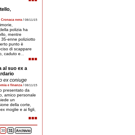
tello,
Cronaca nera
/
08/11/15
imorie,
ella polizia ha
ello, mentre
 35-enne poliziotto
certo punto è
eciso di scappare
, caduto e...
■■■
a al suo ex a
residenti in Inghilterra, gli alimenti provvisori. 
riportato dall'agenzia RBC, a causa delle...
rdario
uo ex coniuge
mia e finanza
/
08/11/15
so presentato da
sso, amico personale
hiede un
sione della corte,
x moglie e ai figli,
■■■
30
31
Archivio