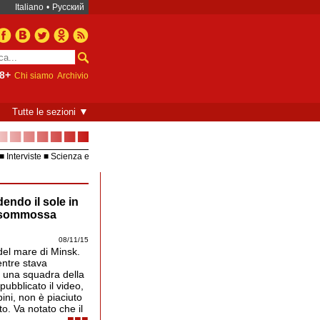
Italiano
•
Русский
8+
Chi siamo
Archivio
▼
Tutte le sezioni
■■■■■■■
Interviste
Scienza e
Europea – UE
Video
endo il sole in
mare di Minsk è la zona della spiaggia per nudist
nella capitale della Bielorussia.
ntisommossa
08/11/15
 del mare di Minsk.
entre stava
da una squadra della
ubblicato il video,
ini, non è piaciuto
o. Va notato che il
■■■