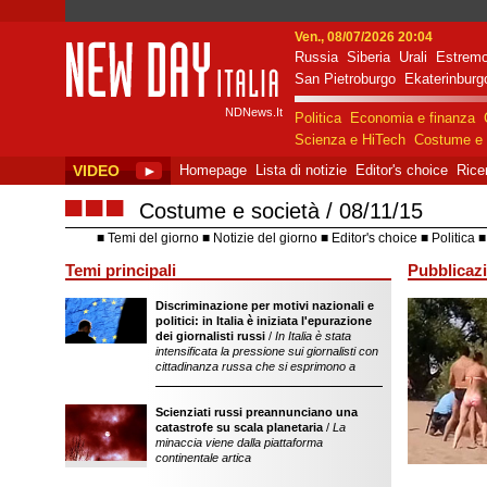
Ven., 08/07/2026 20:04
Russia
Siberia
Urali
Estremo
New Day Italia
San Pietroburgo
Ekaterinburg
NDNews.It
Politica
Economia e finanza
Scienza e HiTech
Costume e 
VIDEO
►
Homepage
Lista di notizie
Editor's choice
Rice
■■■
Costume e società
08/11/15
Temi del giorno
Notizie del giorno
Editor's choice
Politica
Temi principali
Pubblicazi
Discriminazione per motivi nazionali e
sostegno dell'ope
politici: in Italia è iniziata l'epurazione
della Federazion
dei giornalisti russi
/
In Italia è stata
intensificata la pressione sui giornalisti con
cittadinanza russa che si esprimono a
Scienziati russi preannunciano una
catastrofe su scala planetaria
/
La
minaccia viene dalla piattaforma
continentale artica