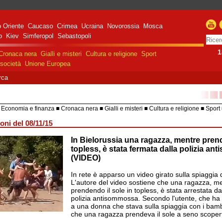
 Oriente
Caucaso
Crimea
Ucraina
Novorossia
Mosca
o
Kiev
Simferopol
Sebastopoli
1
Cronaca nera
Gialli e misteri
Cultura e religione
Sport
società
Unione Europea
rca
■■
Economia e finanza
Cronaca nera
Gialli e misteri
Cultura e religione
Sport
HiTech
Costume e società
Unione 
oni del 08/11/15
In Bielorussia una ragazza, mentre prend
razione militare speciale
e Russa in Ucraina
topless, è stata fermata dalla polizia a
(VIDEO)
In rete è apparso un video girato sulla spiaggia
L'autore del video sostiene che una ragazza, m
prendendo il sole in topless, è stata arrestata 
polizia antisommossa. Secondo l'utente, che ha p
a una donna che stava sulla spiaggia con i bamb
che una ragazza prendeva il sole a seno scopert