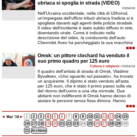
ubriaca si spoglia in strada (VIDEO)
03/04/16
Nell'Ucraina occidentale, nella città di Užhorod,
un'impiegata dell'ufficio tributi ubriaca fradicia si è
spogliata davanti agli agenti della polizia stradale.
Il video dell'incidente è stato subito diffuso in rete,
diventando virale. Come è indicato nella
descrizione del video, la conducente dell'auto
Chevrolet Aveo ha parcheggiato la sua macchina
■■■
Omsk: un pittore clochard ha venduto il
suo primo quadro per 125 euro
Cultura e religione
/
03/04/16
Il quadro dell'artista di strada di Omsk, Vladimir
Byvaltsev, «Uno sguardo sul passato», ha trovato
un acquirente. Il dipinto è stato venduto all'asta
per 125 euro, che è stato il primo passo sulla via
del ritorno dell'uomo a una vita normale. Due
abitanti non indifferenti di Omsk hanno deciso di
aiutare le persone senza fissa dimora. Hanno
■■■
◄
►
1
2
3
4
5
6
7
8
9
10
11
12
13
14
15
Mar
'16
16
17
18
19
20
21
22
23
24
25
26
27
28
29
30
31
Archivio