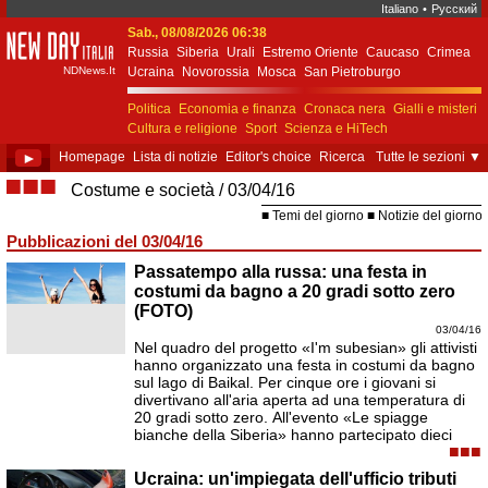
Italiano
•
Русский
Sab., 08/08/2026 06:38
New Day Italia
Russia
Siberia
Urali
Estremo Oriente
Caucaso
Crimea
NDNews.It
Ucraina
Novorossia
Mosca
San Pietroburgo
Ekaterinburgo
Kiev
Simferopol
Sebastopoli
Politica
Economia e finanza
Cronaca nera
Gialli e misteri
Cultura e religione
Sport
Scienza e HiTech
Costume e società
Unione Europea
►
Homepage
Lista di notizie
Editor's choice
Ricerca
Tutte le sezioni
▼
■■■
Costume e società
03/04/16
Temi del giorno
Notizie del giorno
Pubblicazioni del 03/04/16
Passatempo alla russa: una festa in
costumi da bagno a 20 gradi sotto zero
(FOTO)
03/04/16
Nel quadro del progetto «I'm subesian» gli attivisti
hanno organizzato una festa in costumi da bagno
sul lago di Baikal. Per cinque ore i giovani si
divertivano all'aria aperta ad una temperatura di
20 gradi sotto zero. All'evento «Le spiagge
bianche della Siberia» hanno partecipato dieci
■■■
Ucraina: un'impiegata dell'ufficio tributi