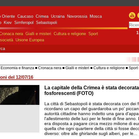
 Oriente
Caucaso
Crimea
Ucraina
Novorossia
Mosca
o
Kiev
Simferopol
Sebastopoli
1
Cronaca nera
Gialli e misteri
Cultura e religione
Sport
società
Unione Europea
rca
■■
Economia e finanza
Cronaca nera
Gialli e misteri
Cultura e religione
Sport
HiTech
Costume e società
Unione 
oni del 12/07/16
La capitale della Crimea è stata decora
razione militare speciale
e Russa in Ucraina
fosforescenti (FOTO)
La città di Sebastopoli è stata decorata con dei 
ricordano un capo del guardaroba un po' piccan
autorità cittadine hanno indetto una gara d'appa
l'allestimento delle luci per le feste di fine anno
era disposta a pagare circa mezzo milione di eur
quella che ogni quartiere della città si fosse de
diverso: oltre alle ghirlande sugli alberi, per le...