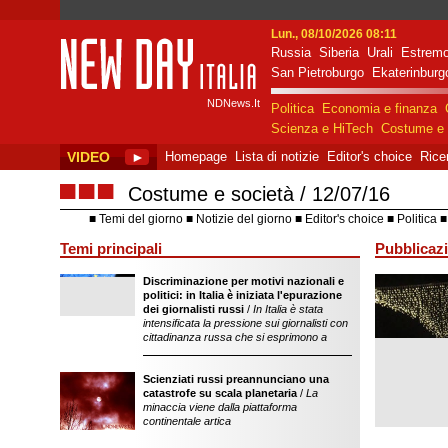
Lun., 08/10/2026 08:11
Russia
Siberia
Urali
Estremo
New Day Italia
San Pietroburgo
Ekaterinburg
NDNews.It
Politica
Economia e finanza
Scienza e HiTech
Costume e 
VIDEO
►
Homepage
Lista di notizie
Editor's choice
Rice
■■■
Costume e società
12/07/16
Temi del giorno
Notizie del giorno
Editor's choice
Politica
Temi principali
Pubblicazi
Discriminazione per motivi nazionali e
sostegno dell'ope
politici: in Italia è iniziata l'epurazione
della Federazion
dei giornalisti russi
/
In Italia è stata
intensificata la pressione sui giornalisti con
cittadinanza russa che si esprimono a
Scienziati russi preannunciano una
catastrofe su scala planetaria
/
La
minaccia viene dalla piattaforma
continentale artica