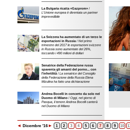
La Bulgaria ricatta «Gazprom»
/
L'Unione europea è diventata un partner
imprevedibile
La Svizzera ha aumentato di un terzo le
esportazioni in Russia
/
Nel primo
trimestre del 2017 le esportazioni svizzere
in Russia sono aumentate del 26%,
toccando i 490 milioni di dollari
Senatrice della Federazione russa
discutibile sul lega
spaventa gli amanti del porno... con
pornodipendenza n
l'infertilità
/
La senatrice del Consiglio
sicurezza in Inter
della Federazione della Russia Elena
Mizulina ha fatto una dichiarazione
Andrea Bocelli in concerto da solo nel
Duomo di Milano
/
Oggi, nel giorno di
Pasqua, il tenore Andrea Bocelli canterà
nel Duomo di Milano
◄
►
Dic
embre
'16
1
2
3
4
5
6
7
8
9
10
1