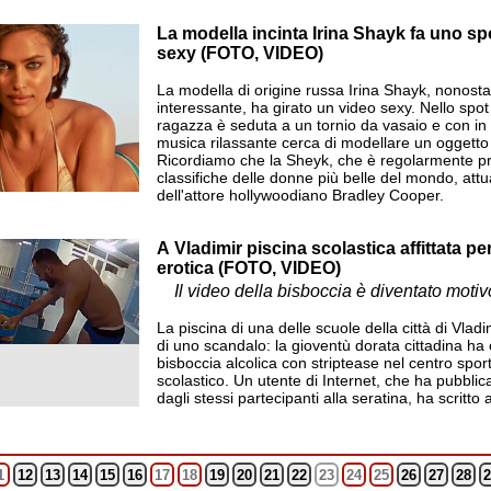
La modella incinta Irina Shayk fa uno spo
sexy (FOTO, VIDEO)
La modella di origine russa Irina Shayk, nonostant
interessante, ha girato un video sexy. Nello spot 
ragazza è seduta a un tornio da vasaio e con in
musica rilassante cerca di modellare un oggetto c
Ricordiamo che la Sheyk, che è regolarmente pr
classifiche delle donne più belle del mondo, att
dell'attore hollywoodiano Bradley Cooper.
A Vladimir piscina scolastica affittata pe
me tra l'infertilità e la
el corso del forum sulla
erotica (FOTO, VIDEO)
net
Il video della bisboccia è diventato moti
La piscina di una delle scuole della città di Vladim
di uno scandalo: la gioventù dorata cittadina ha
bisboccia alcolica con striptease nel centro sporti
scolastico. Un utente di Internet, che ha pubblic
dagli stessi partecipanti alla seratina, ha scritto a
1
12
13
14
15
16
17
18
19
20
21
22
23
24
25
26
27
28
2