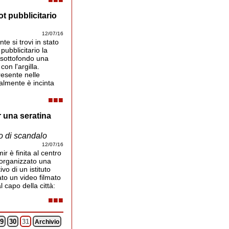
t pubblicitario
12/07/16
e si trovi in stato
pubblicitario la
 sottofondo una
on l'argilla.
esente nelle
ualmente è incinta
■■■
r una seratina
«Mi rivolgo a Lei per disperazione. Abbiamo aspe
questa scuola e con piacere abbiamo iniziato a port
vo di scandalo
12/07/16
ir è finita al centro
 organizzato una
vo di un istituto
ato un video filmato
l capo della città:
■■■
9
30
31
Archivio