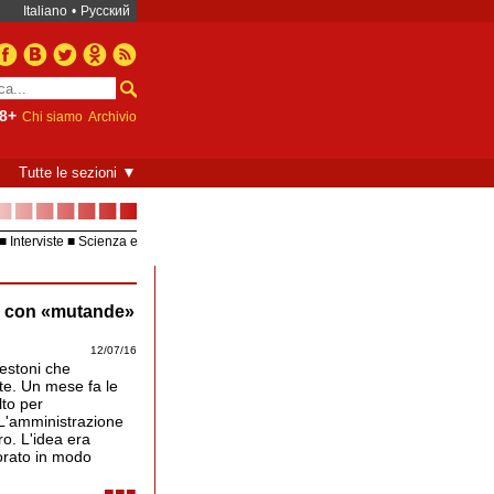
Italiano
•
Русский
8+
Chi siamo
Archivio
▼
Tutte le sezioni
■■■■■■■
Interviste
Scienza e
Europea – UE
Video
ta con «mutande»
12/07/16
festoni che
te. Un mese fa le
lto per
. L'amministrazione
o. L'idea era
corato in modo
■■■