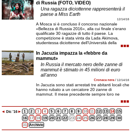
di Russia (FOTO, VIDEO)
Una ragazza diciottenne rappresenterà il
paese a Miss Earth
12/14/16
A Mosca si è concluso il concorso nazionale
«Bellezza di Russia 2016», alla cui finale s'erano
qualificate 30 ragazze di tutto il paese. La
competizione è stata vinta da Lada Akimova,
studentessa diciottenne dell'Università della
■■■
In Jacuzia impazza la «febbre da
mammut»
In Russia il mercato nero delle zanne di
mammut è stimato in 45 milioni di euro
all'anno
Cronaca nera
/
12/14/16
In Jacuzia sono stati arrestati tre abitanti locali che
hanno rubato a un cercatore 20 zanne di
mammut. Il mese precedente sempre loro ne
■■■
◄
►
1
2
3
4
5
6
7
8
9
10
11
12
13
14
15
Dic
'16
16
17
18
19
20
21
22
23
24
25
26
27
28
29
30
31
Archivio