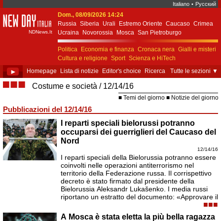
Italiano
•
Русский
Dom., 08/09/2026 14:24
New Day Italia
Russia
Siberia
Urali
Estremo Oriente
Caucaso
Crimea
NDNews.It
Ucraina
Novorossia
Mosca
San Pietroburgo
Ekaterinburgo
Kiev
Simferopol
Sebastopoli
Politica
Economia e finanza
Cronaca nera
Gialli e misteri
Cultura e religione
Sport
Scienza e HiTech
Costume e società
Unione Europea
►
Homepage
Lista di notizie
Editor's choice
Ricerca
Tutte le sezioni
▼
■■■
Costume e società
12/14/16
Temi del giorno
Notizie del giorno
Pubblicazioni del 12/14/16
I reparti speciali bielorussi potranno
occuparsi dei guerriglieri del Caucaso del
Nord
12/14/16
I reparti speciali della Bielorussia potranno essere
coinvolti nelle operazioni antiterrorismo nel
territorio della Federazione russa. Il corrispettivo
decreto è stato firmato dal presidente della
Bielorussia Aleksandr Lukašenko. I media russi
riportano un estratto del documento: «Approvare il
■■■
A Mosca è stata eletta la più bella ragazza