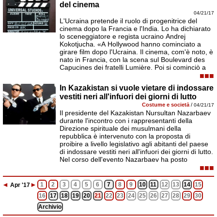
del cinema
04/21/17
L'Ucraina pretende il ruolo di progenitrice del
cinema dopo la Francia e l'India. Lo ha dichiarato
lo sceneggiatore e regista ucraino Andrej
Kokotjucha. «A Hollywood hanno cominciato a
girare film dopo l'Ucraina. Il cinema, com'è noto, è
nato in Francia, con la scena sul Boulevard des
Capucines dei fratelli Lumière. Poi si cominciò a
■■■
In Kazakistan si vuole vietare di indossare
vestiti neri all'infuori dei giorni di lutto
Costume e società
/
04/21/17
Il presidente del Kazakistan Nursultan Nazarbaev
durante l'incontro con i rappresentanti della
Direzione spirituale dei musulmani della
repubblica è intervenuto con la proposta di
proibire a livello legislativo agli abitanti del paese
di indossare vestiti neri all'infuori dei giorni di lutto.
Nel corso dell'evento Nazarbaev ha posto
■■■
◄
►
1
2
3
4
5
6
7
8
9
10
11
12
13
14
15
Apr
'17
16
17
18
19
20
21
22
23
24
25
26
27
28
29
30
Archivio