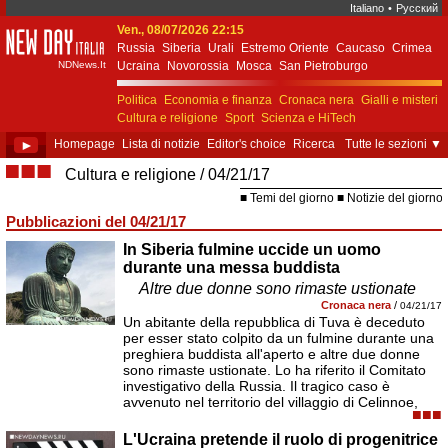
Italiano
•
Русский
Ven., 08/07/2026 22:15
New Day Italia
Russia
Siberia
Urali
Estremo Oriente
Caucaso
Crimea
NDNews.It
Ucraina
Novorossia
Mosca
San Pietroburgo
Ekaterinburgo
Kiev
Simferopol
Sebastopoli
Politica
Economia e finanza
Cronaca nera
Gialli e misteri
Cultura e religione
Sport
Scienza e HiTech
Costume e società
Unione Europea
►
Homepage
Lista di notizie
Editor's choice
Ricerca
Tutte le sezioni
▼
■■■
Cultura e religione
04/21/17
Temi del giorno
Notizie del giorno
Pubblicazioni del 04/21/17
In Siberia fulmine uccide un uomo
durante una messa buddista
Altre due donne sono rimaste ustionate
Cronaca nera
/
04/21/17
Un abitante della repubblica di Tuva è deceduto
per esser stato colpito da un fulmine durante una
preghiera buddista all'aperto e altre due donne
sono rimaste ustionate. Lo ha riferito il Comitato
investigativo della Russia. Il tragico caso è
avvenuto nel territorio del villaggio di Celinnoe,
■■■
L'Ucraina pretende il ruolo di progenitrice