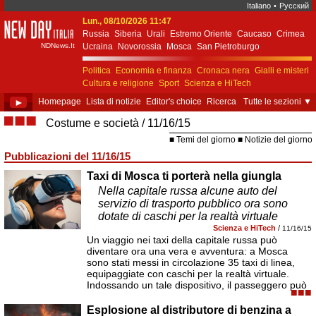
Italiano
•
Русский
Lun., 08/10/2026 11:47
New Day Italia
Russia
Siberia
Urali
Estremo Oriente
Caucaso
Crimea
NDNews.It
Ucraina
Novorossia
Mosca
San Pietroburgo
Ekaterinburgo
Kiev
Simferopol
Sebastopoli
Politica
Economia e finanza
Cronaca nera
Gialli e misteri
Cultura e religione
Sport
Scienza e HiTech
Costume e società
Unione Europea
►
Homepage
Lista di notizie
Editor's choice
Ricerca
Tutte le sezioni
▼
■■■
Costume e società
11/16/15
Temi del giorno
Notizie del giorno
Pubblicazioni del 11/16/15
Taxi di Mosca ti porterà nella giungla
Nella capitale russa alcune auto del
servizio di trasporto pubblico ora sono
dotate di caschi per la realtà virtuale
Scienza e HiTech
/
11/16/15
Un viaggio nei taxi della capitale russa può
diventare ora una vera e avventura: a Mosca
sono stati messi in circolazione 35 taxi di linea,
equipaggiate con caschi per la realtà virtuale.
Indossando un tale dispositivo, il passeggero può
■■■
Esplosione al distributore di benzina a