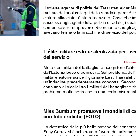
Il solerte agente di polizia del Tatarstan Ajdar N
multato dei suoi colleghi della stradale perché 
cinture allacciate, è stato licenziato. Cosa che 
e marino è stato beccato
successa agli agenti della polizia stradale, i qua
da dei cassonetti ed è
con un severo rimprovero. Ricordiamo che gli ag
ei passanti
avevano fermato la macchina di servizio del poliz
L'élite militare estone alcolizzata per l'
enti in mare proprio nel
di Soči
del servizio
Unione
Metà dei militari del battaglione ricognitori d'éli
dell'Estonia beve oltremisura. Sul problema dell'a
militare estone scrive il giornale Eesti Paevaleh
un'indagine precedentemente condotta. Secondo i
consumo di alcolici tra i militari del battaglione r
problema molto serio che in una certa misura inf
Miss Bumbum promuove i mondiali di ca
con foto erotiche (FOTO)
La detentrice delle più belle natiche del conc
Susy Cortez si è schierata a favore del talisma