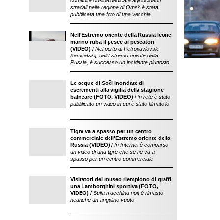
comunità on-line dedicata agli incidenti
stradali nella regione di Omsk è stata
pubblicata una foto di una vecchia
Nell'Estremo oriente della Russia leone
bizzarro: un leon
marino ruba il pesce ai pescatori
a rubare il pesce 
(VIDEO)
/
Nel porto di Petropavlovsk-
stato filmato da d
Kamčatskij, nell'Estremo oriente della
Russia, è successo un incidente piuttosto
Le acque di Soči inondate di
scarico di escrem
escrementi alla vigilia della stagione
centro della città 
balneare (FOTO, VIDEO)
/
In rete è stato
pubblicato un video in cui è stato filmato lo
Tigre va a spasso per un centro
commerciale dell'Estremo oriente della
Russia (VIDEO)
/
In Internet è comparso
un video di una tigre che se ne va a
spasso per un centro commerciale
Visitatori del museo riempiono di graffi
una Lamborghini sportiva (FOTO,
VIDEO)
/
Sulla macchina non è rimasto
neanche un angolino vuoto