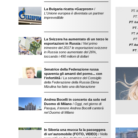
La Bulgaria ricatta «Gazprom»
/
L'Unione europea è diventata un partner
imprevedibile
La Svizzera ha aumentato di un terzo le
esportazioni in Russia
/
Nel primo
trimestre del 2017 le esportazioni svizzere
in Russia sono aumentate del 26%,
toccando i 490 milioni di dollari
Senatrice della Federazione russa
discutibile sul lega
spaventa gli amanti del porno... con
pornodipendenza n
l'infertilità
/
La senatrice del Consiglio
sicurezza in Inter
della Federazione della Russia Elena
Mizulina ha fatto una dichiarazione
Andrea Bocelli in concerto da solo nel
Duomo di Milano
/
Oggi, nel giorno di
Pasqua, il tenore Andrea Bocelli canterà
nel Duomo di Milano
In Siberia una mucca fa la passeggera
automobile sovieti
di un'automobile (FOTO, VIDEO)
/
Nella
posteriore si tro