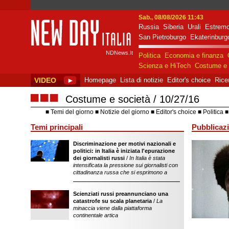
Sab., 08/08/2026 11:43
Russia
Siberia
Urali
Estremo
New Day Italia
San Pietroburgo
Ekaterinburg
NDNews.It
Politica
Economia e finanza
Scienza e HiTech
Costume e 
VIDEO
►
Homepage
Lista di notizie
Editor's choice
Rice
■■■
Costume e società
10/27/16
Temi del giorno
Notizie del giorno
Editor's choice
Politica
Temi principali
Pubblicazi
Discriminazione per motivi nazionali e
sostegno dell'ope
politici: in Italia è iniziata l'epurazione
della Federazion
dei giornalisti russi
/
In Italia è stata
intensificata la pressione sui giornalisti con
cittadinanza russa che si esprimono a
Scienziati russi preannunciano una
catastrofe su scala planetaria
/
La
minaccia viene dalla piattaforma
continentale artica