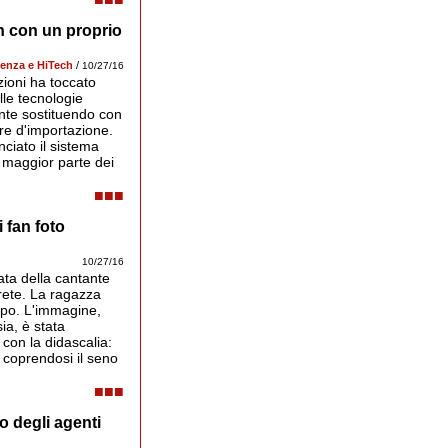
n con un proprio
computer attivati presso il ministero della Difes
Russa.
ienza e HiTech
/
10/27/16
azioni ha toccato
lle tecnologie
ente sostituendo con
re d'importazione.
ciato il sistema
a maggior parte dei
■■■
 fan foto
10/27/16
nata della cantante
rete. La ragazza
rpo. L'immagine,
ia, è stata
 con la didascalia:
 coprendosi il seno
■■■
o degli agenti
Nuriev e gli avevano inflitto una multa di 7 euro
foglio di viaggio.