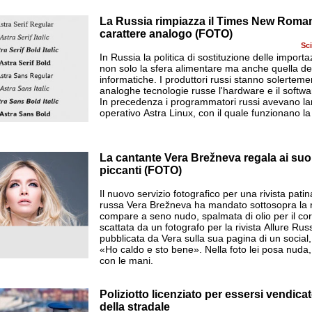
La Russia rimpiazza il Times New Roma
carattere analogo (FOTO)
Sc
In Russia la politica di sostituzione delle import
non solo la sfera alimentare ma anche quella de
informatiche. I produttori russi stanno solertem
analoghe tecnologie russe l'hardware e il softwa
In precedenza i programmatori russi avevano lan
operativo Astra Linux, con il quale funzionano l
La cantante Vera Brežneva regala ai suoi
me tra l'infertilità e la
el corso del forum sulla
piccanti (FOTO)
net
Il nuovo servizio fotografico per una rivista pati
russa Vera Brežneva ha mandato sottosopra la 
compare a seno nudo, spalmata di olio per il co
scattata da un fotografo per la rivista Allure Russ
pubblicata da Vera sulla sua pagina di un social,
«Ho caldo e sto bene». Nella foto lei posa nuda,
con le mani.
Poliziotto licenziato per essersi vendicat
ca sul cui sedile
va una mucca
della stradale