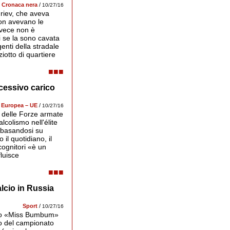
Cronaca nera
/
10/27/16
uriev, che aveva
non avevano le
invece non è
li se la sono cavata
enti della stradale
iotto di quartiere
■■■
eccessivo carico
sull'efficienza combattiva dell'unità» e «può po
molto gravi».
 Europea – UE
/
10/27/16
te delle Forze armate
lcolismo nell'élite
t basandosi su
l quotidiano, il
icognitori «è un
luisce
■■■
lcio in Russia
russa ha invitato la detentrice delle natiche più ce
pubblicizzare i mondiali di calcio del 2018.
Sport
/
10/27/16
orso «Miss Bumbum»
no del campionato