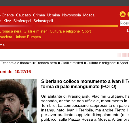
 Oriente
Caucaso
Crimea
Ucraina
Novorossia
Mosca
o
Kiev
Simferopol
Sebastopoli
1
Cronaca nera
Gialli e misteri
Cultura e religione
Sport
società
Unione Europea
rca
■■
Economia e finanza
Cronaca nera
Gialli e misteri
Cultura e religione
Sport
HiTech
Costume e società
Unione 
oni del 10/27/16
Siberiano colloca monumento a Ivan il Te
razione militare speciale
e Russa in Ucraina
forma di palo insanguinato (FOTO)
Un abitante di Krasnojarsk, Vladimir Gul'tjaev, ha
secondo, anche se non ufficiale, monumento in R
Terribile. La composizione rappresenta un palo 
insanguinato. Ivan il Terribile, ma anche Pietro i
per aver praticato supplizio di impalamento (o i
pubblico, sulla Piazza Rossa a Mosca. Ai tempi d