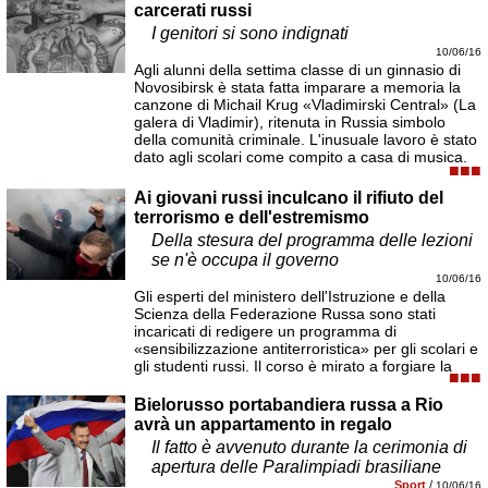
carcerati russi
I genitori si sono indignati
10/06/16
Agli alunni della settima classe di un ginnasio di
Novosibirsk è stata fatta imparare a memoria la
canzone di Michail Krug «Vladimirski Central» (La
galera di Vladimir), ritenuta in Russia simbolo
della comunità criminale. L'inusuale lavoro è stato
dato agli scolari come compito a casa di musica.
■■■
Ai giovani russi inculcano il rifiuto del
terrorismo e dell'estremismo
Della stesura del programma delle lezioni
se n'è occupa il governo
10/06/16
Gli esperti del ministero dell'Istruzione e della
Scienza della Federazione Russa sono stati
incaricati di redigere un programma di
«sensibilizzazione antiterroristica» per gli scolari e
gli studenti russi. Il corso è mirato a forgiare la
■■■
Bielorusso portabandiera russa a Rio
avrà un appartamento in regalo
Il fatto è avvenuto durante la cerimonia di
apertura delle Paralimpiadi brasiliane
Sport
/
10/06/16