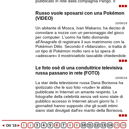
pubblicato in rete dalla compagnia Pango. Il
■■■
Russo vuole sposarsi con una Pokémon
(VIDEO)
10/06/16
Un abitante di Mosca, Ivan Makarov, ha deciso di
convolare a nozze con un personaggio del gioco
per computer. L'uomo ha fatto domanda
all'Anagrafe di registrare il suo matrimonio con la
Pokémon Ditto. Secondo il «fidanzato», si tratta di
un tipo di Pokémon molto raro e lui spera di
«adescare» il mostriciattolo tascabile chiedendole
■■■
Le foto osè di una conduttrice televisiva
russa passano in rete (FOTO)
10/06/16
La star della televisione russa Dana Borisova ha
ipotizzato che le suo foto «nude» le abbia
pubblicate in Internet un amante respinto. Le
fotografie della celebrità senza veli sono state di
pubblico accesso in Internet alcuni giorni fa. I
giornalisti hanno supposto che gli scatti intimi
siano stati divulgati dall'ex marito della Borisova,
■■■
◄
►
1
2
3
4
5
6
7
8
9
10
11
12
13
14
15
16
Ott
'16