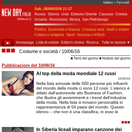
Italiano
•
Русский
Sab., 08/08/2026 21:37
New Day Italia
Russia
Siberia
Urali
Estremo Oriente
Caucaso
Crimea
NDNews.It
Ucraina
Novorossia
Mosca
San Pietroburgo
Ekaterinburgo
Kiev
Simferopol
Sebastopoli
Politica
Economia e finanza
Cronaca nera
Gialli e misteri
Cultura e religione
Sport
Scienza e HiTech
Costume e società
Unione Europea
►
Homepage
Lista di notizie
Editor's choice
Ricerca
Tutte le sezioni
▼
■■■
Costume e società
10/06/16
Temi del giorno
Notizie del giorno
Pubblicazioni del 10/06/16
Al top della moda mondiale 12 russi
10/06/16
Nella lista annuale delle 500 persone più influenti
del mondo della moda ci sono 12 russi. L'elenco è
stilato dall'autorevole sito Business of Fashion,
che illustra gli avvenimenti e i trend dell'industria
della moda. Nella lista si trovano personalità in
rappresentanza di 54 paesi del mondo. Questo
elenco ‒ che non è una classifica, in esso le
■■■
In Siberia liceali imparano canzone dei