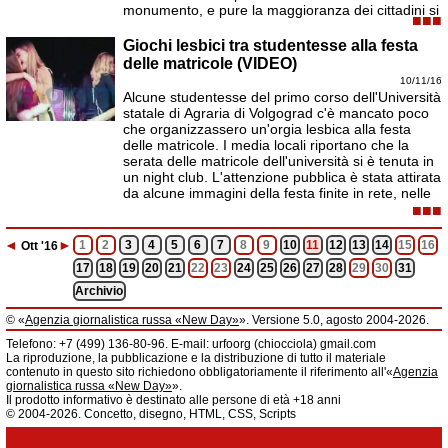
monumento, e pure la maggioranza dei cittadini si
■■■
Giochi lesbici tra studentesse alla festa
delle matricole (VIDEO)
10/11/16
Alcune studentesse del primo corso dell'Università
statale di Agraria di Volgograd c'è mancato poco
che organizzassero un'orgia lesbica alla festa
delle matricole. I media locali riportano che la
serata delle matricole dell'università si è tenuta in
un night club. L'attenzione pubblica è stata attirata
da alcune immagini della festa finite in rete, nelle
■■■
◄
►
1
2
3
4
5
6
7
8
9
10
11
12
13
14
15
16
Ott
'16
17
18
19
20
21
22
23
24
25
26
27
28
29
30
31
Archivio
© «
Agenzia giornalistica russa «New Day»
». Versione 5.0, agosto 2004-2026.
Informazioni
Telefono: +7 (499) 136-80-96. E-mail: urfoorg (chiocciola) gmail.com
Agenzia giornalistica russa «New Day» registrata dal Servizio federale di
La riproduzione, la pubblicazione e la distribuzione di tutto il materiale
telecomunicazioni, tecnologie informatiche e mass media della Federazione
contenuto in questo sito richiedono obbligatoriamente il riferimento all'«
Agenzia
Russa. Certificato di registrazione dei mass media: EL № FS 77 - 61044 del 5
giornalistica russa «New Day»
».
marzo 2015.
Il prodotto informativo è destinato alle persone di età +18 anni
Fondatore: «New Day» S.r.l., indirizzo di redazione: 620014, città di
© 2004-2026. Concetto, disegno, HTML, CSS, Scripts
Ekaterinburgo, via Radišev, pal.6, scala «А», uff. 1104.
La redazione dell'«
Agenzia giornalistica russa «New Day»
» declina ogni
responsabilità per il contenuto degli annunci pubblicitari. La redazione non