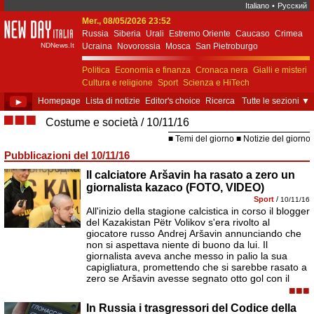
Italiano
•
Русский
Mer., 08/05/2026 23:52
New Day Italia
Russia
Siberia
Urali
Estremo Oriente
Caucaso
Crimea
NDNews.It
Ucraina
Novorossia
Mosca
San Pietroburgo
Ekaterinburgo
Kiev
Simferopol
Sebastopoli
Politica
Economia e finanza
Cronaca nera
Gialli e misteri
Cultura e religione
Sport
Scienza e HiTech
Costume e società
Unione Europea
►
Homepage
Lista di notizie
Editor's choice
Ricerca
Tutte le sezioni
▼
■■■
Costume e società
10/11/16
Temi del giorno
Notizie del giorno
Pubblicazioni del 10/11/16
Il calciatore Aršavin ha rasato a zero un
giornalista kazaco (FOTO, VIDEO)
Sport
/
10/11/16
All'inizio della stagione calcistica in corso il blogger
del Kazakistan Pëtr Volikov s'era rivolto al
giocatore russo Andrej Aršavin annunciando che
non si aspettava niente di buono da lui. Il
giornalista aveva anche messo in palio la sua
capigliatura, promettendo che si sarebbe rasato a
zero se Aršavin avesse segnato otto gol con il
■■■
In Russia i trasgressori del Codice della