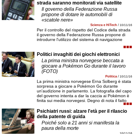
strada saranno monitorati via satellite
Il governo della Federazione Russa
propone di dotare le automobili di
«scatole nere»
Scienza e HiTech
/
10/11/16
Per il controllo del rispetto del Codice della strada
il governo della Federazione Russa propone di
introdurre l'utilizzo del sistema di navigazione
■■■
Politici invaghiti dei giochi elettronici
La prima ministra norvegese beccata a
giocare a Pokémon Go durante il lavoro
(FOTO)
Politica
/
10/11/16
La prima ministra norvegese Erna Solberg è stata
sorpresa a giocare a Pokémon Go durante
un'audizione in parlamento. La fotografia del capo
del governo intenta a dar la caccia ai Pokémon è
finita sui media norvegesi. Degno di nota il fatto
■■■
Psichiatri russi: alzare l'età per il rilascio
della patente di guida
Poiché solo a 21 anni si manifesta la
paura della morte
10/11/16