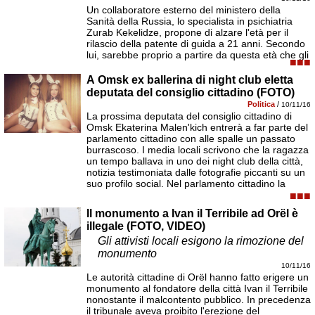
Un collaboratore esterno del ministero della
Sanità della Russia, lo specialista in psichiatria
Zurab Kekelidze, propone di alzare l'età per il
rilascio della patente di guida a 21 anni. Secondo
lui, sarebbe proprio a partire da questa età che gli
■■■
A Omsk ex ballerina di night club eletta
deputata del consiglio cittadino (FOTO)
Politica
/
10/11/16
La prossima deputata del consiglio cittadino di
Omsk Ekaterina Malen'kich entrerà a far parte del
parlamento cittadino con alle spalle un passato
burrascoso. I media locali scrivono che la ragazza
un tempo ballava in uno dei night club della città,
notizia testimoniata dalle fotografie piccanti su un
suo profilo social. Nel parlamento cittadino la
■■■
Il monumento a Ivan il Terribile ad Orël è
illegale (FOTO, VIDEO)
Gli attivisti locali esigono la rimozione del
monumento
10/11/16
Le autorità cittadine di Orël hanno fatto erigere un
monumento al fondatore della città Ivan il Terribile
nonostante il malcontento pubblico. In precedenza
il tribunale aveva proibito l'erezione del