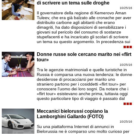
di scrivere un tema sulle droghe
10/25/16
Il governatore della regione di Kemerovo Aman
Tuleev, che era già balzato alle cronache per aver
distribuito carbone agli abitanti che erano
dimagriti, ha dato disposizioni di sensibilizzare i
giovani sul pericolo del consumo di sostanze
stupefacenti e ha incaricato gli scolari di scrivere
un tema su questo argomento. In precedenza sui
■■■
Donne russe sole cercano marito nei «flirt
tour»
10/25/16
Tra le agenzie matrimoniali e quelle turistiche in
Russia è comparsa una nuova tendenza: le donne
desiderose di procacciarsi per marito uno
straniero partono per i cosiddetti «flirt tour» per
conoscere l'uomo dei loro sogni. Da notare che i
«flirt tour» esistevano anche prima, tuttavia oggi
questo particolare tipo di viaggio è passato dal
■■■
Meccanici bielorussi copiano la
Lamborghini Gallardo (FOTO)
10/25/16
Su una piattaforma Internet di annunci in
Bielorussia ne è comparso uno molto curioso per