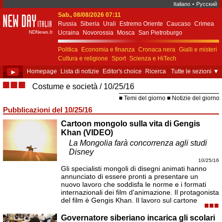
Italiano
•
Русский
Sab., 08/08/2026 07:11
New Day Italia
Russia
Siberia
Urali
Estremo Oriente
Caucaso
Crimea
NDNews.It
Ucraina
Novorossia
Mosca
San Pietroburgo
Ekaterinburgo
Kiev
Simferopol
Sebastopoli
Politica
Economia e finanza
Cronaca nera
Gialli e misteri
Cultura e religione
Sport
Scienza e HiTech
Costume e società
Unione Europea
►
Homepage
Lista di notizie
Editor's choice
Ricerca
Tutte le sezioni
▼
■■■
Costume e società
10/25/16
Temi del giorno
Notizie del giorno
Pubblicazioni del 10/25/16
Cartoon mongolo sulla vita di Gengis
Khan (VIDEO)
La Mongolia farà concorrenza agli studi
Disney
10/25/16
Gli specialisti mongoli di disegni animati hanno
annunciato di essere pronti a presentare un
nuovo lavoro che soddisfa le norme e i formati
internazionali dei film d'animazione. Il protagonista
del film è Gengis Khan. Il lavoro sul cartone
■■■
Governatore siberiano incarica gli scolari