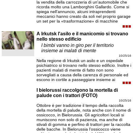
la vendita della carrozzeria di un'automobile che
ricorda molto una Lamborghini Gallardo. Come si
spiega nell'annuncio, alcuni intraprendenti
meccanici hanno creato da soli nel proprio garage
un set per la «trasformazione» di macchine
■■■
A Irkutsk l'asilo e il manicomio si trovano
nello stesso edificio
I bimbi vanno in giro per il territorio
insieme ai malati di mente
10/25/16
Nella regione di Irkutsk un asilo e un ospedale
psichiatrico si trovano nello stesso edificio. Inoltre i
pazienti malati di mente di fatto non sono
sorvegliati a causa della carenza di personale ed
escono in cortile a passeggiare insieme ai
■■■
I bielorussi raccolgono la mortella di
palude con i trattori (FOTO)
10/25/16
Ottobre è per tradizione il tempo della raccolta
della mortella di palude, nota anche con il nome di
ossicocco, in Bielorussia. Gli agricoltori locali si
muniscono non solo di pazienza, ma anche di
stivali di gomma e perfino di trattori per la raccolta
delle bacche. In Bielorussia l'ossicocco viene